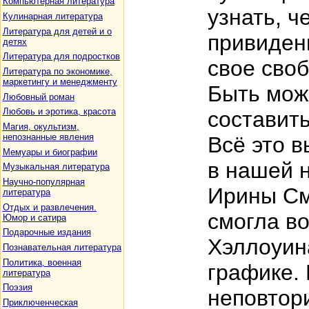
Компьютерная литература
узнать, 
Кулинарная литература
Литература для детей и о
привидени
детях
Литература для подростков
свое сво
Литература по экономике,
маркетингу и менеджменту
Быть може
Любовный роман
Любовь и эротика, красота
составит
Магия, окультизм,
непознанные явления
Всё это в
Мемуары и биографии
в нашей н
Музыкальная литература
Научно-популярная
Ирины См
литература
Отдых и развлечения.
смогла во
Юмор и сатира
Подарочные издания
Хэллоуин
Познавательная литература
Политика, военная
графике. 
литература
Поэзия
неповтор
Приключенческая