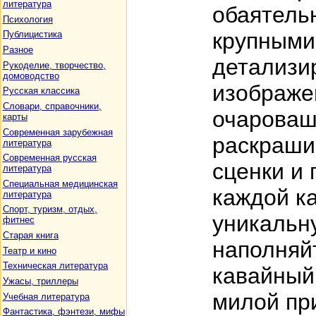
литература
обаятель
Психология
крупными
Публицистика
Разное
детализи
Рукоделие, творчество,
домоводство
изображе
Русская классика
Словари, справочники,
очароваш
карты
Современная зарубежная
раскраши
литература
Современная русская
сценки и 
литература
Специальная медицинская
каждой к
литература
Спорт, туризм, отдых,
уникальн
фитнес
Старая книга
наполняй
Театр и кино
Техническая литература
кавайный
Ужасы, триллеры
милой пр
Учебная литература
Фантастика, фэнтези, мифы