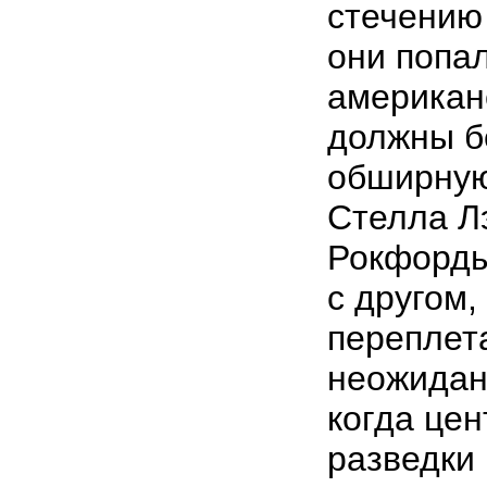
стечению
они попал
американ
должны б
обширную
Стелла Лэ
Рокфорды
с другом,
переплет
неожидан
когда це
разведки