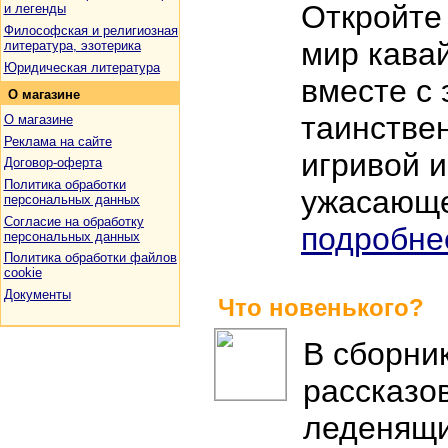
Откройте
и легенды
Философская и религиозная
мир кава
литература, эзотерика
Юридическая литература
вместе с 
О
магазине
таинстве
О магазине
Реклама на сайте
игривой и
Договор-оферта
Политика обработки
ужасающе
персональных данных
Согласие на обработку
подробне
персональных данных
Политика обработки файлов
cookie
Документы
Что новенького?
В сборни
рассказо
леденящи