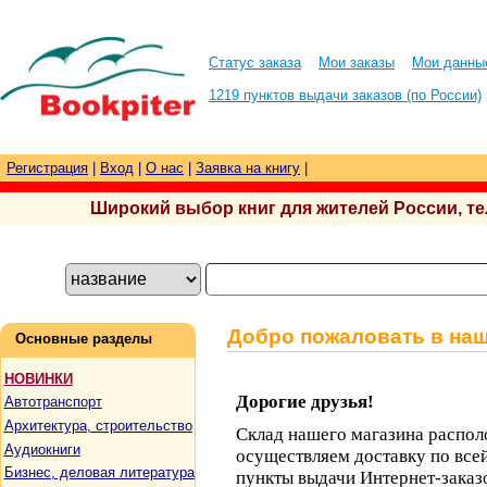
Статус заказа
Мои заказы
Мои данны
1219 пунктов выдачи заказов (по России)
Регистрация
|
Вход
|
О нас
|
Заявка на книгу
|
Широкий выбор книг для жителей России, тел.
Добро пожаловать в наш
Основные разделы
НОВИНКИ
Дорогие друзья!
Автотранспорт
Архитектура, строительство
Склад нашего магазина распол
Аудиокниги
осуществляем доставку по всей
Бизнес, деловая литература
пункты выдачи Интернет-заказ