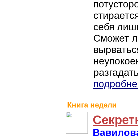
потустор
стирается
себя лишь
Сможет л
вырватьс
неупокое
разгадат
подробне
Книга недели
Секрет
Вавилова