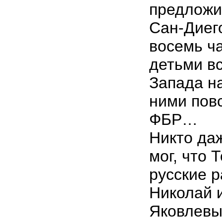
предложи
Сан-Диего
восемь ч
детьми в
Запада на
ними пов
ФБР…
Никто да
мог, что 
русские 
Николай 
Яковлевы