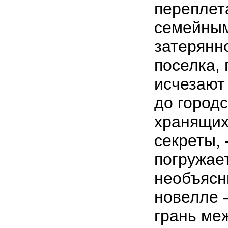
переплет
семейным
затерянно
поселка, 
исчезают 
до городс
хранящих
секреты,
погружае
необъясн
новелле –
грань ме