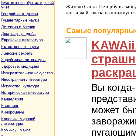
Бухгалтерия, бухгалтерский
Жители Санкт-Петербурга могу
учет
доставкой заказа на книжную я
География и туризм
Гуманитарные науки
Детектив и боевик
Самые популярны
Дом, сад, усадьба
Еврейская литература
KAWAii
Естественные науки
Женские секреты
страшн
Зарубежная литература
Здоровье, медицина
раскр
Изобразительное искусство
Иностранная литература
Вы когда
Искусство, культура
Историческая литература
представи
Канцелярия
Квиллинг
может бы
Кинороманы
завораж
Классика мировой
литературы
пугающим
Комиксы, манга