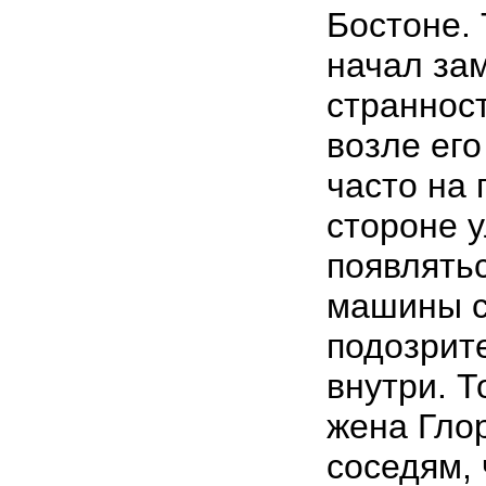
Бостоне.
начал за
страннос
возле ег
часто на
стороне 
появлять
машины 
подозрит
внутри. Т
жена Гло
соседям, 