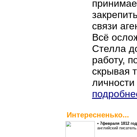
принимае
закрепит
связи аге
Всё ослож
Стелла д
работу, 
скрывая 
личности
подробне
Интересненько...
• 7февраля 1812 го
английский писатель