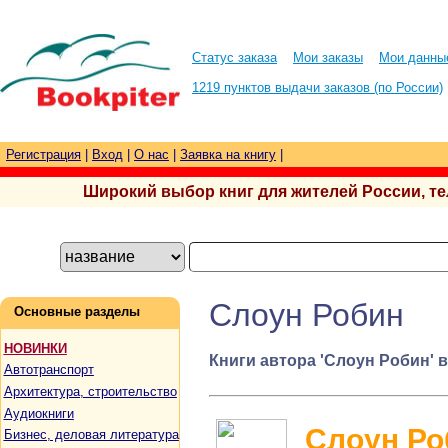
Статус заказа
Мои заказы
Мои данны
1219 пунктов выдачи заказов (по России)
Регистрация
|
Вход
|
О нас
|
Заявка на книгу
|
Широкий выбор книг для жителей России, тел.
Слоун Робин
Основные разделы
НОВИНКИ
Книги автора 'Слоун Робин' 
Автотранспорт
Архитектура, строительство
Аудиокниги
Слоун Ро
Бизнес, деловая литература