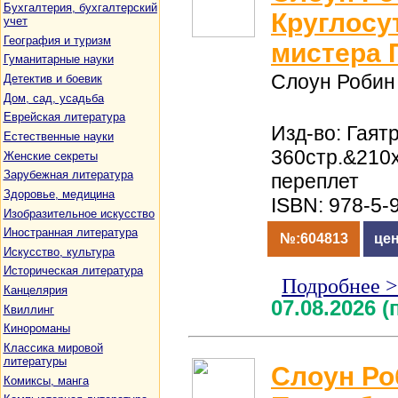
Бухгалтерия, бухгалтерский
Круглосу
учет
География и туризм
мистера
Гуманитарные науки
Слоун Робин
Детектив и боевик
Дом, сад, усадьба
Еврейская литература
Изд-во: Гаятр
Естественные науки
360стр.&210
Женские секреты
Зарубежная литература
переплет
Здоровье, медицина
ISBN: 978-5-
Изобразительное искусство
Иностранная литература
№:604813
цен
Искусство, культура
Историческая литература
Подробнее 
Канцелярия
07.08.2026 
Квиллинг
Кинороманы
Классика мировой
литературы
Слоун Ро
Комиксы, манга