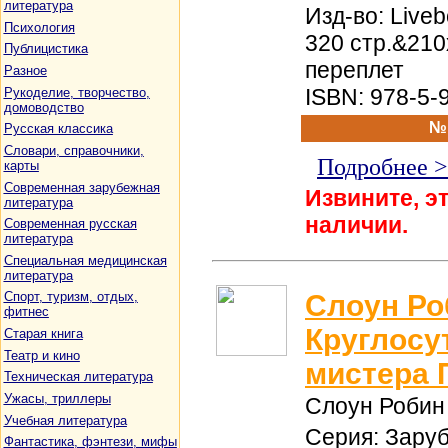
литература
Изд-во: Liveb
Психология
320 стр.&21
Публицистика
переплет
Разное
ISBN: 978-5-
Рукоделие, творчество,
домоводство
№
Русская классика
Словари, справочники,
Подробнее 
карты
Современная зарубежная
Извините, эт
литература
наличии.
Современная русская
литература
Специальная медицинская
литература
Слоун Ро
Спорт, туризм, отдых,
фитнес
Круглосу
Старая книга
Театр и кино
мистера
Техническая литература
Ужасы, триллеры
Слоун Робин
Учебная литература
Серия: Зару
Фантастика, фэнтези, мифы