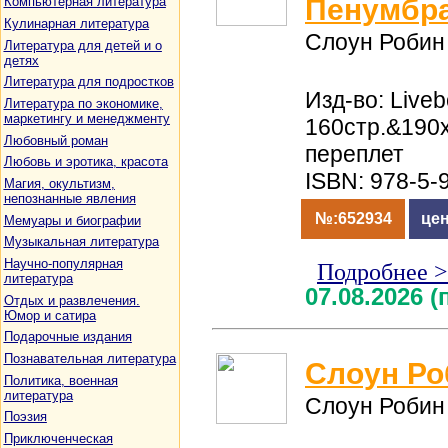
Пенумбра
Компьютерная литература
Кулинарная литература
Слоун Робин
Литература для детей и о
детях
Литература для подростков
Изд-во: Liveb
Литература по экономике,
маркетингу и менеджменту
160стр.&190
Любовный роман
переплет
Любовь и эротика, красота
ISBN: 978-5-
Магия, окультизм,
непознанные явления
№:652934
цен
Мемуары и биографии
Музыкальная литература
Научно-популярная
Подробнее 
литература
07.08.2026 
Отдых и развлечения.
Юмор и сатира
Подарочные издания
Познавательная литература
Слоун Ро
Политика, военная
литература
Слоун Робин
Поэзия
Приключенческая