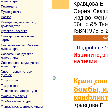
литература
Кравцова Е.
Психология
Серия: Сказо
Публицистика
Изд-во: Феник
Разное
Рукоделие, творчество,
56стр.&& Тв
домоводство
ISBN: 978-5-
Русская классика
Словари, справочники,
№:
карты
Современная зарубежная
Подробнее 
литература
Извините, эт
Современная русская
литература
наличии.
Специальная медицинская
литература
Спорт, туризм, отдых,
фитнес
Кравцова
Старая книга
Театр и кино
бомбы, и
Техническая литература
конфликт
Ужасы, триллеры
Учебная литература
Кравцова Е.
Фантастика, фэнтези, мифы