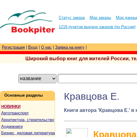
Статус заказа
Мои заказы
Мои данны
1219 пунктов выдачи заказов (по России)
Регистрация
|
Вход
|
О нас
|
Заявка на книгу
|
Широкий выбор книг для жителей России, тел.
Кравцова Е.
Основные разделы
НОВИНКИ
Книги автора 'Кравцова Е.' в
Автотранспорт
Архитектура, строительство
Аудиокниги
Кравцова
Бизнес, деловая литература