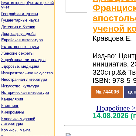
Бухгалтерия, бухгалтерский
Франциск
учет
География и туризм
апостоль
Гуманитарные науки
ученой к
Детектив и боевик
Дом, сад, усадьба
Кравцова Е.
Еврейская литература
Естественные науки
Женские секреты
Изд-во: Цен
Зарубежная литература
инициатив, 2
Здоровье, медицина
320стр.&& Т
Изобразительное искусство
ISBN: 978-5-
Иностранная литература
Искусство, культура
№:744006
цен
Историческая литература
Канцелярия
Квиллинг
Подробнее 
Кинороманы
14.08.2026 
Классика мировой
литературы
Комиксы, манга