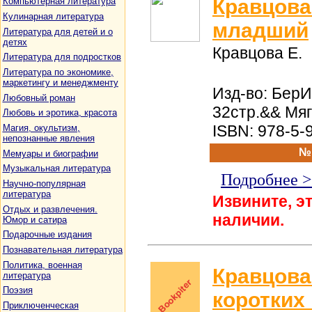
Кравцова
Компьютерная литература
Кулинарная литература
младший
Литература для детей и о
детях
Кравцова Е.
Литература для подростков
Литература по экономике,
маркетингу и менеджменту
Изд-во: БерИ
Любовный роман
32стр.&& Мя
Любовь и эротика, красота
ISBN: 978-5-
Магия, окультизм,
непознанные явления
№
Мемуары и биографии
Музыкальная литература
Подробнее 
Научно-популярная
литература
Извините, эт
Отдых и развлечения.
наличии.
Юмор и сатира
Подарочные издания
Познавательная литература
Политика, военная
Кравцова
литература
Поэзия
коротких
Приключенческая