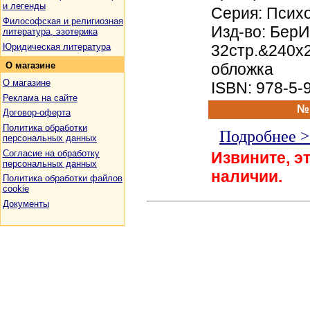
и легенды
Серия: Психо
Философская и религиозная
Изд-во: БерИ
литература, эзотерика
Юридическая литература
32стр.&240x
обложка
О
магазине
О магазине
ISBN: 978-5-
Реклама на сайте
№
Договор-оферта
Политика обработки
Подробнее 
персональных данных
Согласие на обработку
Извините, эт
персональных данных
наличии.
Политика обработки файлов
cookie
Документы