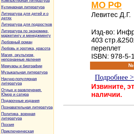
Компьютерная литература
МО РФ
Кулинарная литература
Левитес Д.Г.
Литература для детей и о
детях
Литература для подростков
Изд-во: Инфр
Литература по экономике,
маркетингу и менеджменту
403 стр.&25
Любовный роман
переплет
Любовь и эротика, красота
ISBN: 978-5-
Магия, окультизм,
непознанные явления
№
Мемуары и биографии
Музыкальная литература
Подробнее 
Научно-популярная
литература
Извините, эт
Отдых и развлечения.
наличии.
Юмор и сатира
Подарочные издания
Познавательная литература
Политика, военная
литература
Поэзия
Приключенческая