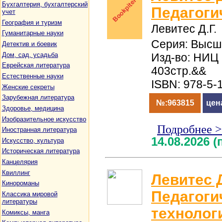
Бухгалтерия, бухгалтерский
Педагоги
учет
География и туризм
Левитес Д.Г.
Гуманитарные науки
Серия: Высш
Детектив и боевик
Дом, сад, усадьба
Изд-во: НИЦ
Еврейская литература
403стр.&&
Естественные науки
ISBN: 978-5-
Женские секреты
Зарубежная литература
№:963815
цен
Здоровье, медицина
Изобразительное искусство
Подробнее 
Иностранная литература
14.08.2026 
Искусство, культура
Историческая литература
Канцелярия
Квиллинг
Левитес Д
Кинороманы
Педагоги
Классика мировой
литературы
технолог
Комиксы, манга