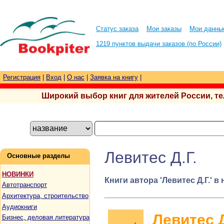
Статус заказа
Мои заказы
Мои данны
1219 пунктов выдачи заказов (по России)
Регистрация
|
Вход
|
О нас
|
Заявка на книгу
|
Широкий выбор книг для жителей России, тел.
Левитес Д.Г.
Основные разделы
НОВИНКИ
Книги автора 'Левитес Д.Г.' в
Автотранспорт
Архитектура, строительство
Аудиокниги
Левитес Д
Бизнес, деловая литература