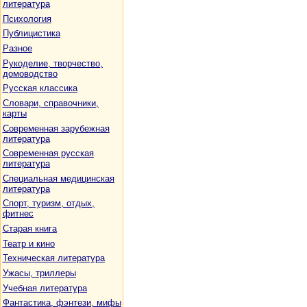
литература
Психология
Публицистика
Разное
Рукоделие, творчество,
домоводство
Русская классика
Словари, справочники,
карты
Современная зарубежная
литература
Современная русская
литература
Специальная медицинская
литература
Спорт, туризм, отдых,
фитнес
Старая книга
Театр и кино
Техническая литература
Ужасы, триллеры
Учебная литература
Фантастика, фэнтези, мифы