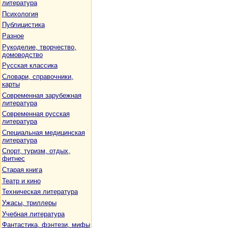
литература
Психология
Публицистика
Разное
Рукоделие, творчество,
домоводство
Русская классика
Словари, справочники,
карты
Современная зарубежная
литература
Современная русская
литература
Специальная медицинская
литература
Спорт, туризм, отдых,
фитнес
Старая книга
Театр и кино
Техническая литература
Ужасы, триллеры
Учебная литература
Фантастика, фэнтези, мифы