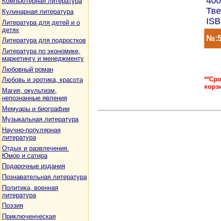
400
Компьютерная литература
Тве
Кулинарная литература
ISB
Литература для детей и о
детях
№:5
Литература для подростков
Литература по экономике,
маркетингу и менеджменту
Любовный роман
**Ср
Любовь и эротика, красота
корз
Магия, окультизм,
непознанные явления
Мемуары и биографии
Музыкальная литература
Научно-популярная
литература
Отдых и развлечения.
Юмор и сатира
Подарочные издания
Познавательная литература
Политика, военная
литература
Поэзия
Приключенческая