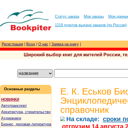
Статус заказа
Мои заказы
Мои данны
1219 пунктов выдачи заказов (по России)
Регистрация
|
Вход
|
О нас
|
Заявка на книгу
|
Широкий выбор книг для жителей России, тел.
Е. К. Еськов Би
Основные разделы
Энциклопедиче
НОВИНКИ
Автотранспорт
справочник
Архитектура, строительство
На складе:
сроки п
Аудиокниги
Бизнес, деловая литература
отгрузим 14 августа 