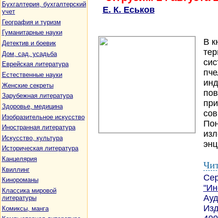
Бухгалтерия, бухгалтерский
Е. К. Еськов
учет
География и туризм
Гуманитарные науки
В к
Детектив и боевик
тер
Дом, сад, усадьба
сис
Еврейская литература
пче
Естественные науки
инд
Женские секреты
пов
Зарубежная литература
при
Здоровье, медицина
сов
Изобразительное искусство
Пон
Иностранная литература
изл
Искусство, культура
энц
Историческая литература
Канцелярия
Чит
Квиллинг
Се
Кинороманы
"Ин
Классика мировой
Ауд
литературы
Изд
Комиксы, манга