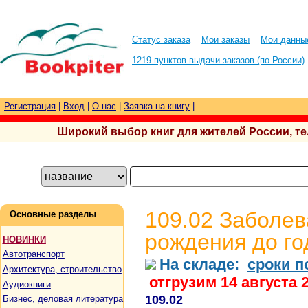
Статус заказа
Мои заказы
Мои данны
1219 пунктов выдачи заказов (по России)
Регистрация
|
Вход
|
О нас
|
Заявка на книгу
|
Широкий выбор книг для жителей России, тел.
109.02 Заболев
Основные разделы
рождения до го
НОВИНКИ
Автотранспорт
На складе:
сроки п
Архитектура, строительство
отгрузим 14 августа 
Аудиокниги
109.02
Бизнес, деловая литература