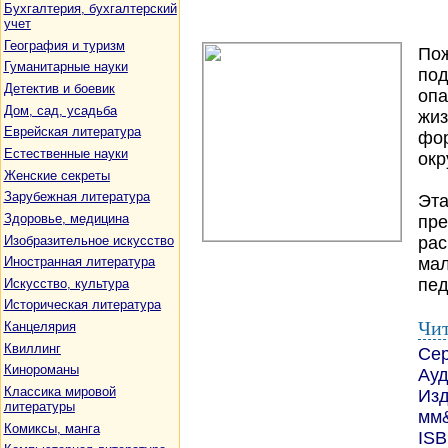
Бухгалтерия, бухгалтерский
учет
География и туризм
Пож
Гуманитарные науки
под
Детектив и боевик
опа
Дом, сад, усадьба
жиз
Еврейская литература
фор
Естественные науки
окр
Женские секреты
Зарубежная литература
Эта
Здоровье, медицина
пре
Изобразительное искусство
рас
мал
Иностранная литература
пед
Искусство, культура
Историческая литература
Чит
Канцелярия
Квиллинг
Се
Кинороманы
Ауд
Классика мировой
Изд
литературы
мм&
Комиксы, манга
ISB