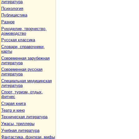
литература
Психология
Публицистика
Разное
Рукоделие, творчество,
домоводство
Русская классика
Словари, справочники,
карты
Современная зарубежная
литература
Современная русская
литература
Специальная медицинская
литература
Спорт, туризм, отдых,
фитнес
Старая книга
Театр и кино
Техническая литература
Ужасы, триллеры
Учебная литература
Фантастика, фэнтези, мифы