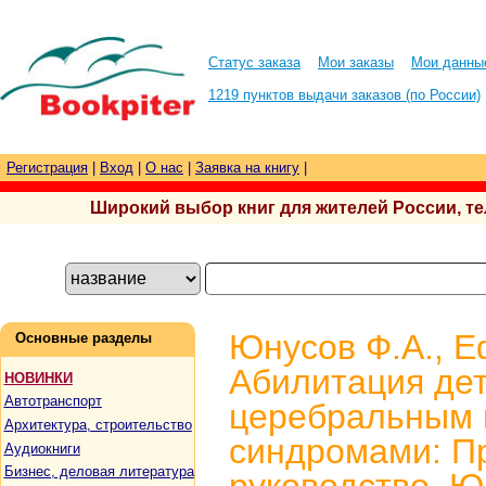
Статус заказа
Мои заказы
Мои данны
1219 пунктов выдачи заказов (по России)
Регистрация
|
Вход
|
О нас
|
Заявка на книгу
|
Широкий выбор книг для жителей России, тел.
Юнусов Ф.А., Е
Основные разделы
Абилитация дет
НОВИНКИ
Автотранспорт
церебральным 
Архитектура, строительство
синдромами: П
Аудиокниги
Бизнес, деловая литература