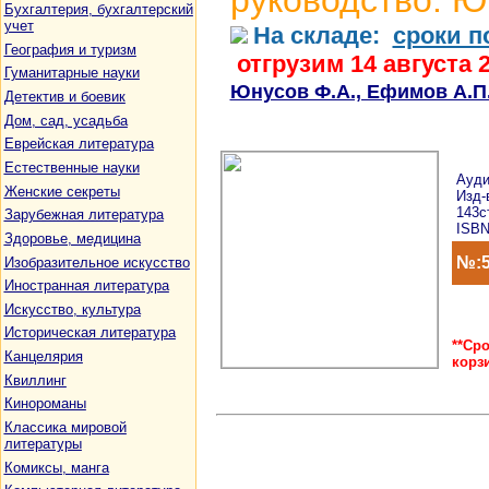
руководство. Ю
Бухгалтерия, бухгалтерский
учет
На складе:
сроки п
География и туризм
отгрузим 14 августа 
Гуманитарные науки
Юнусов Ф.А., Ефимов А.П
Детектив и боевик
Дом, сад, усадьба
Еврейская литература
Естественные науки
Ауди
Женские секреты
Изд-
143с
Зарубежная литература
ISBN
Здоровье, медицина
№:5
Изобразительное искусство
Иностранная литература
Искусство, культура
Историческая литература
**Ср
Канцелярия
корз
Квиллинг
Кинороманы
Классика мировой
литературы
Комиксы, манга