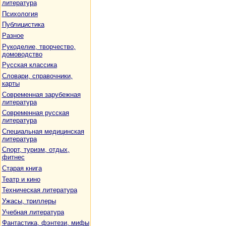
литература
Психология
Публицистика
Разное
Рукоделие, творчество,
домоводство
Русская классика
Словари, справочники,
карты
Современная зарубежная
литература
Современная русская
литература
Специальная медицинская
литература
Спорт, туризм, отдых,
фитнес
Старая книга
Театр и кино
Техническая литература
Ужасы, триллеры
Учебная литература
Фантастика, фэнтези, мифы