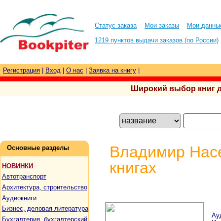
Статус заказа
Мои заказы
Мои данны
1219 пунктов выдачи заказов (по России)
Регистрация
|
Вход
|
О нас
|
Заявка на книгу
|
Широкий выбор книг для
Владимир Насе
Основные разделы
книгах
НОВИНКИ
Автотранспорт
Архитектура, строительство
Аудиокниги
Бизнес, деловая литература
Ау
Бухгалтерия, бухгалтерский