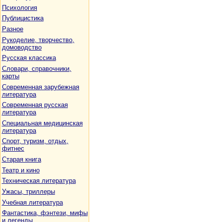
Психология
Публицистика
Разное
Рукоделие, творчество,
домоводство
Русская классика
Словари, справочники,
карты
Современная зарубежная
литература
Современная русская
литература
Специальная медицинская
литература
Спорт, туризм, отдых,
фитнес
Старая книга
Театр и кино
Техническая литература
Ужасы, триллеры
Учебная литература
Фантастика, фэнтези, мифы
и легенды