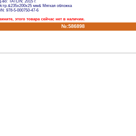
-во: TATLIN; 2015 г.
0стр.&235x200x25 мм& Мягкая обложка
N: 978-5-000750-47-6
вините, этого товара сейчас нет в наличии.
№:586898