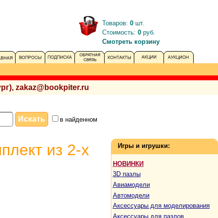
Товаров:
0
шт.
Стоимость:
0
руб.
Смотреть корзину
рг), zakaz@bookpiter.ru
в найденном
плект из 2-х
Игры и игрушки:
НОВИНКИ
3D пазлы
Авиамодели
Автомодели
Аксессуары для моделирования
Аксессуары для пазлов