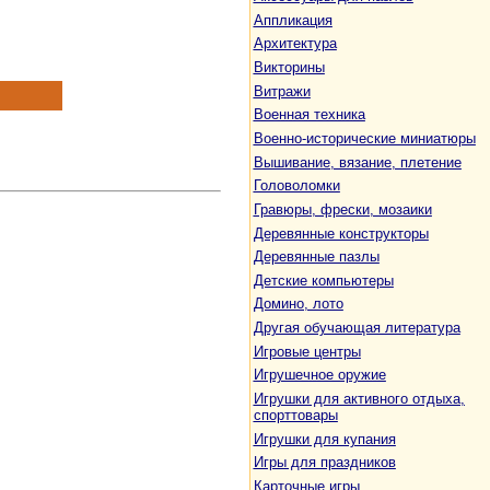
Аппликация
Архитектура
Викторины
Витражи
Военная техника
Военно-исторические миниатюры
Вышивание, вязание, плетение
Головоломки
Гравюры, фрески, мозаики
Деревянные конструкторы
Деревянные пазлы
Детские компьютеры
Домино, лото
Другая обучающая литература
Игровые центры
Игрушечное оружие
Игрушки для активного отдыха,
спорттовары
Игрушки для купания
Игры для праздников
Карточные игры