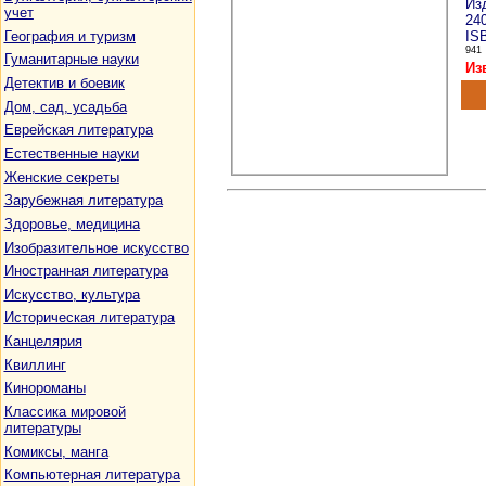
Изд
учет
24
География и туризм
ISB
941
Гуманитарные науки
Из
Детектив и боевик
Дом, сад, усадьба
Еврейская литература
Естественные науки
Женские секреты
Зарубежная литература
Здоровье, медицина
Изобразительное искусство
Иностранная литература
Искусство, культура
Историческая литература
Канцелярия
Квиллинг
Кинороманы
Классика мировой
литературы
Комиксы, манга
Компьютерная литература