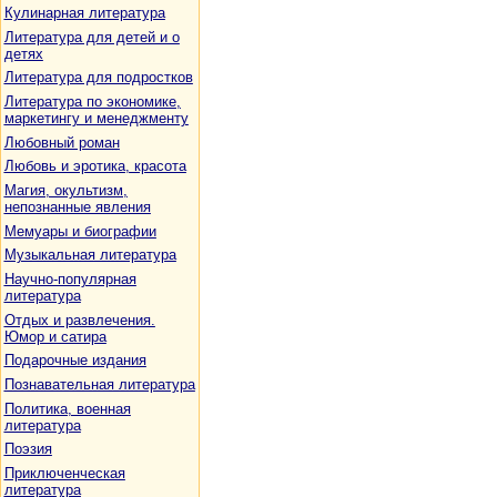
Кулинарная литература
Литература для детей и о
детях
Литература для подростков
Литература по экономике,
маркетингу и менеджменту
Любовный роман
Любовь и эротика, красота
Магия, окультизм,
непознанные явления
Мемуары и биографии
Музыкальная литература
Научно-популярная
литература
Отдых и развлечения.
Юмор и сатира
Подарочные издания
Познавательная литература
Политика, военная
литература
Поэзия
Приключенческая
литература