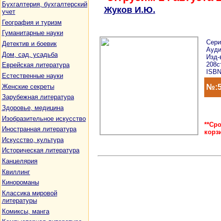
Бухгалтерия, бухгалтерский
Жуков И.Ю.
учет
География и туризм
Гуманитарные науки
Сер
Детектив и боевик
Ауди
Дом, сад, усадьба
Изд-
208с
Еврейская литература
ISBN
Естественные науки
Женские секреты
№:5
Зарубежная литература
Здоровье, медицина
Изобразительное искусство
**Ср
Иностранная литература
корз
Искусство, культура
Историческая литература
Канцелярия
Квиллинг
Кинороманы
Классика мировой
литературы
Комиксы, манга