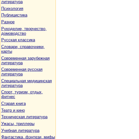
литература
Психология
Публицистика
Разное
Рукоделие, творчество,
домоводство
Русская классика
Словари, справочники,
карты
Современная зарубежная
литература
Современная русская
литература
Специальная медицинская
литература
Спорт, туризм, отдых,
фитнес
Старая книга
Театр и кино
Техническая литература
Ужасы, триллеры
Учебная литература
Фантастика, фэнтези, мифы