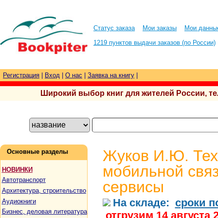
Статус заказа
Мои заказы
Мои данны
1219 пунктов выдачи заказов (по России)
Регистрация
|
Вход
|
О нас
|
Заявка на книгу
|
Широкий выбор книг для жителей России, тел.
Жуков И.Ю. Те
Основные разделы
мобильной связ
НОВИНКИ
Автотранспорт
сервисы
Архитектура, строительство
На складе:
сроки п
Аудиокниги
Бизнес, деловая литература
отгрузим 14 августа 