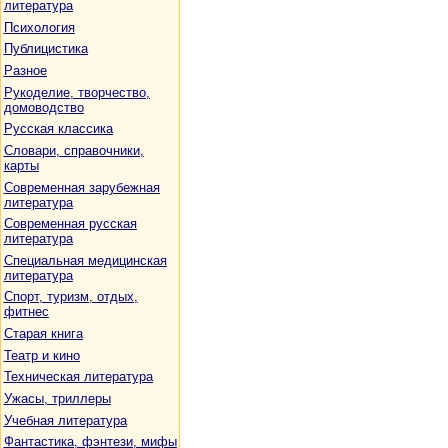
литература
Психология
Публицистика
Разное
Рукоделие, творчество,
домоводство
Русская классика
Словари, справочники,
карты
Современная зарубежная
литература
Современная русская
литература
Специальная медицинская
литература
Спорт, туризм, отдых,
фитнес
Старая книга
Театр и кино
Техническая литература
Ужасы, триллеры
Учебная литература
Фантастика, фэнтези, мифы