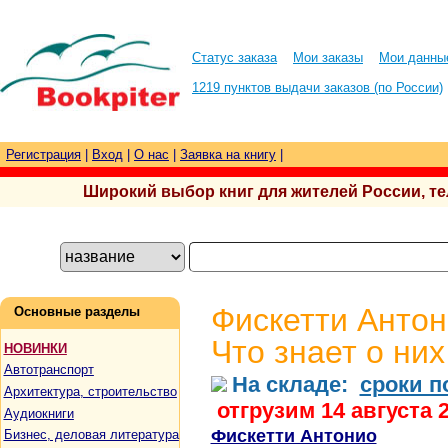
Статус заказа
Мои заказы
Мои данны
1219 пунктов выдачи заказов (по России)
Регистрация
|
Вход
|
О нас
|
Заявка на книгу
|
Широкий выбор книг для жителей России, тел.
Фискетти Антон
Основные разделы
Что знает о них
НОВИНКИ
Автотранспорт
На складе:
сроки п
Архитектура, строительство
отгрузим 14 августа 
Аудиокниги
Фискетти Антонио
Бизнес, деловая литература