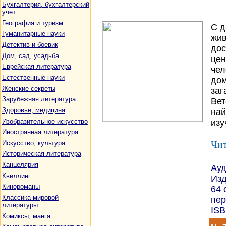
Бухгалтерия, бухгалтерский
учет
География и туризм
С д
Гуманитарные науки
жив
Детектив и боевик
дос
Дом, сад, усадьба
цен
Еврейская литература
чел
Естественные науки
дом
Женские секреты
заг
Зарубежная литература
Вет
Здоровье, медицина
най
Изобразительное искусство
изу
Иностранная литература
Чит
Искусство, культура
Историческая литература
Канцелярия
Ауд
Квиллинг
Изд
Кинороманы
64 
Классика мировой
пер
литературы
ISB
Комиксы, манга