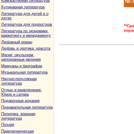
Компьютерная литература
№:7
Кулинарная литература
Литература для детей и о
детях
Литература для подростков
**Ср
корз
Литература по экономике,
маркетингу и менеджменту
Любовный роман
Любовь и эротика, красота
Магия, окультизм,
непознанные явления
Мемуары и биографии
Музыкальная литература
Научно-популярная
литература
Отдых и развлечения.
Юмор и сатира
Подарочные издания
Познавательная литература
Политика, военная
литература
Поэзия
Приключенческая