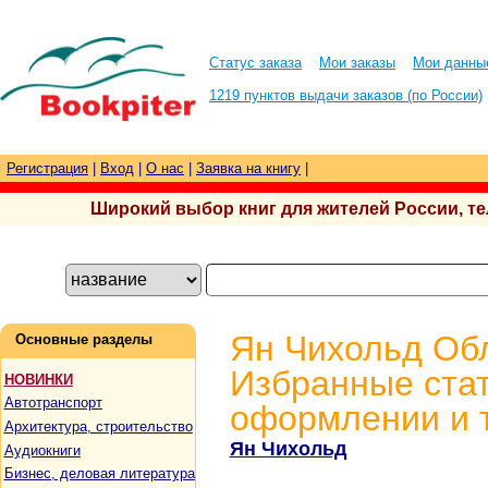
Статус заказа
Мои заказы
Мои данны
1219 пунктов выдачи заказов (по России)
Регистрация
|
Вход
|
О нас
|
Заявка на книгу
|
Широкий выбор книг для жителей России, тел.
Ян Чихольд Обл
Основные разделы
Избранные стат
НОВИНКИ
Автотранспорт
оформлении и 
Архитектура, строительство
Ян Чихольд
Аудиокниги
Бизнес, деловая литература