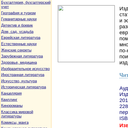
Бухгалтерия, бухгалтерский
учет
Изд
География и туризм
ста
Гуманитарные науки
и э
Детектив и боевик
раз
Дом, сад, усадьба
евр
Еврейская литература
пом
Естественные науки
мно
по-
Женские секреты
пои
Зарубежная литература
изд
Здоровье, медицина
Изобразительное искусство
Чит
Иностранная литература
Искусство, культура
Историческая литература
Ауд
Канцелярия
Изд
Квиллинг
201
228
Кинороманы
пер
Классика мировой
литературы
ISB
Комиксы, манга
Изв