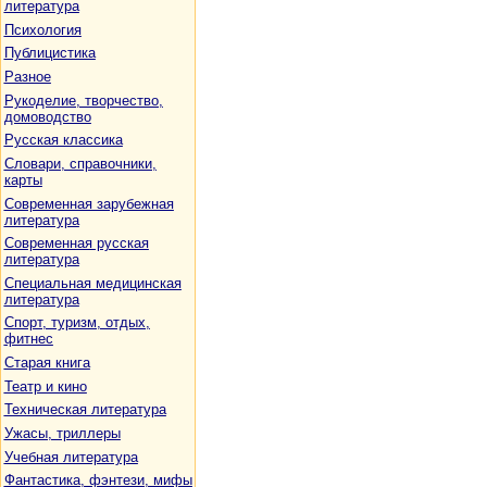
литература
Психология
Публицистика
Разное
Рукоделие, творчество,
домоводство
Русская классика
Словари, справочники,
карты
Современная зарубежная
литература
Современная русская
литература
Специальная медицинская
литература
Спорт, туризм, отдых,
фитнес
Старая книга
Театр и кино
Техническая литература
Ужасы, триллеры
Учебная литература
Фантастика, фэнтези, мифы