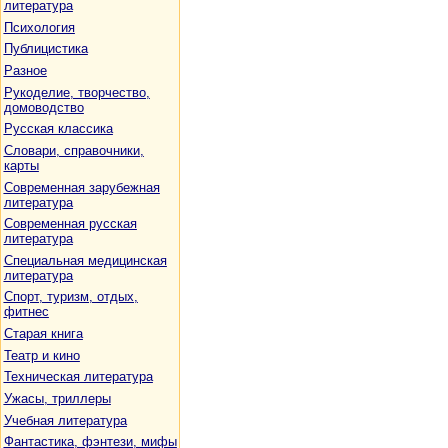
литература
Психология
Публицистика
Разное
Рукоделие, творчество,
домоводство
Русская классика
Словари, справочники,
карты
Современная зарубежная
литература
Современная русская
литература
Специальная медицинская
литература
Спорт, туризм, отдых,
фитнес
Старая книга
Театр и кино
Техническая литература
Ужасы, триллеры
Учебная литература
Фантастика, фэнтези, мифы