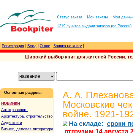
Статус заказа
Мои заказы
Мои данны
1219 пунктов выдачи заказов (по России)
Регистрация
|
Вход
|
О нас
|
Заявка на книгу
|
Широкий выбор книг для жителей России, тел.
А. А. Плеханова
Основные разделы
Московские чек
НОВИНКИ
Автотранспорт
войне. 1921-192
Архитектура, строительство
На складе:
сроки п
Аудиокниги
Бизнес, деловая литература
отгрузим 14 августа 