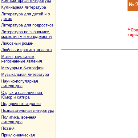
Компьютерная литература
№:7
Кулинарная литература
Литература для детей и о
детях
Литература для подростков
**Ср
Литература по экономике,
корз
маркетингу и менеджменту
Любовный роман
Любовь и эротика, красота
Магия, окультизм,
непознанные явления
Мемуары и биографии
Музыкальная литература
Научно-популярная
литература
Отдых и развлечения.
Юмор и сатира
Подарочные издания
Познавательная литература
Политика, военная
литература
Поэзия
Приключенческая