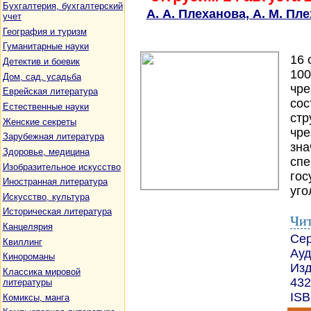
Бухгалтерия, бухгалтерский
А. А. Плеханова, А. М. Пл
учет
География и туризм
Гуманитарные науки
16 
Детектив и боевик
100
Дом, сад, усадьба
чре
Еврейская литература
сос
Естественные науки
стр
Женские секреты
чре
Зарубежная литература
зна
Здоровье, медицина
спе
Изобразительное искусство
гос
Иностранная литература
уго
Искусство, культура
Историческая литература
Чит
Канцелярия
Се
Квиллинг
Ауд
Кинороманы
Изд
Классика мировой
432
литературы
ISB
Комиксы, манга