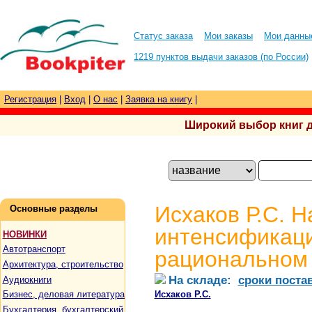
Статус заказа
Мои заказы
Мои данны
1219 пунктов выдачи заказов (по России)
Регистрация
|
Вход
|
О нас
|
Заявка на книгу
|
Широкий выбор книг для
Исхаков Р.С. 
Основные разделы
интенсификаци
НОВИНКИ
Автотранспорт
рациональном
Архитектура, строительство
На складе:
сроки поста
Аудиокниги
Исхаков Р.С.
Бизнес, деловая литература
Бухгалтерия, бухгалтерский