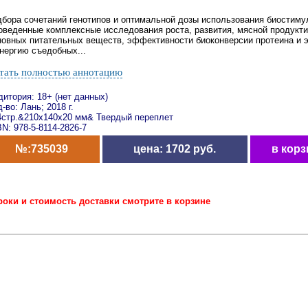
дбора сочетаний генотипов и оптимальной дозы использования биостиму
оведенные комплексные исследования роста, развития, мясной продукти
новных питательных веществ, эффективности биоконверсии протеина и э
энергию съедобных...
тать полностью аннотацию
дитория: 18+ (нет данных)
-во: Лань; 2018 г.
4стр.&210x140x20 мм& Твердый переплет
N: 978-5-8114-2826-7
№:735039
цена: 1702 руб.
в корз
роки и стоимость доставки смотрите в корзине