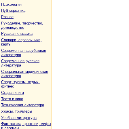
Психология
Публицистика
Разное
Рукоделие, творчество,
домоводство
Русская классика
Словари, справочники,
карты
Современная зарубежная
литература
Современная русская
литература
Специальная медицинская
литература
Спорт, туризм, отдых,
фитнес
Старая книга
Театр и кино
Техническая литература
Ужасы, триллеры
Учебная литература
Фантастика, фэнтези, мифы
и легенды