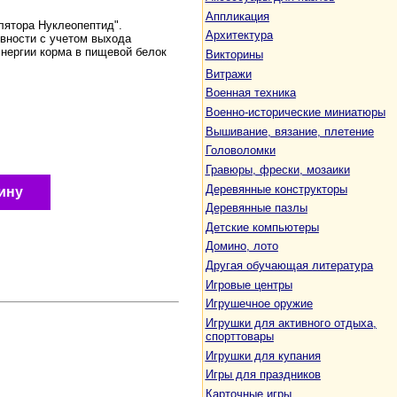
Аппликация
лятора Нуклеопептид".
Архитектура
вности с учетом выхода
нергии корма в пищевой белок
Викторины
Витражи
Военная техника
Военно-исторические миниатюры
Вышивание, вязание, плетение
Головоломки
Гравюры, фрески, мозаики
Деревянные конструкторы
ину
Деревянные пазлы
Детские компьютеры
Домино, лото
Другая обучающая литература
Игровые центры
Игрушечное оружие
Игрушки для активного отдыха,
спорттовары
Игрушки для купания
Игры для праздников
Карточные игры