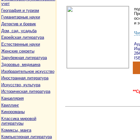
учет
по
География и туризм
Пр
Гуманитарные науки
ос
и 
Детектив и боевик
Дом, сад, усадьба
Чи
Еврейская литература
Ау
Естественные науки
Изд
Женские секреты
28
Зарубежная литература
ISB
Здоровье, медицина
Изобразительное искусство
Иностранная литература
Искусство, культура
**С
Историческая литература
Канцелярия
Квиллинг
Кинороманы
Классика мировой
литературы
Комиксы, манга
Компьютерная литература