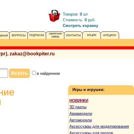
Товаров:
0
шт.
Стоимость:
0
руб.
Смотреть корзину
рг), zakaz@bookpiter.ru
в найденном
ние
Игры и игрушки:
и
НОВИНКИ
3D пазлы
Авиамодели
Автомодели
Аксессуары для моделирования
Аксессуары для пазлов