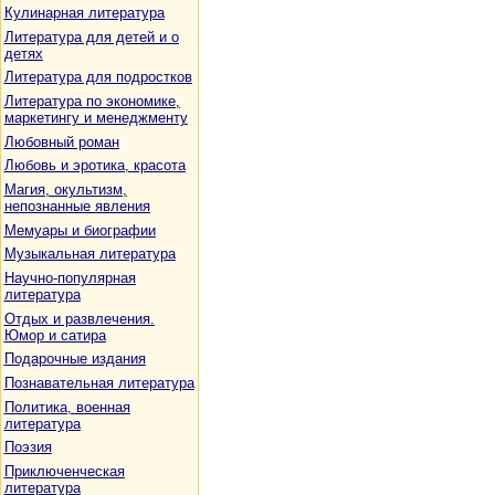
Кулинарная литература
Литература для детей и о
детях
Литература для подростков
Литература по экономике,
маркетингу и менеджменту
Любовный роман
Любовь и эротика, красота
Магия, окультизм,
непознанные явления
Мемуары и биографии
Музыкальная литература
Научно-популярная
литература
Отдых и развлечения.
Юмор и сатира
Подарочные издания
Познавательная литература
Политика, военная
литература
Поэзия
Приключенческая
литература