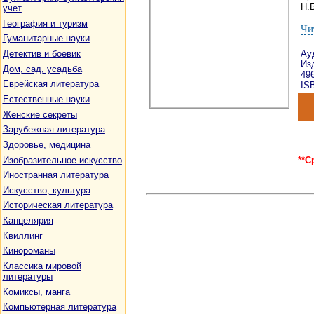
Н.Б
учет
География и туризм
Чи
Гуманитарные науки
Детектив и боевик
Ау
Изд
Дом, сад, усадьба
49
Еврейская литература
ISB
Естественные науки
Женские секреты
Зарубежная литература
Здоровье, медицина
Изобразительное искусство
**С
Иностранная литература
Искусство, культура
Историческая литература
Канцелярия
Квиллинг
Кинороманы
Классика мировой
литературы
Комиксы, манга
Компьютерная литература