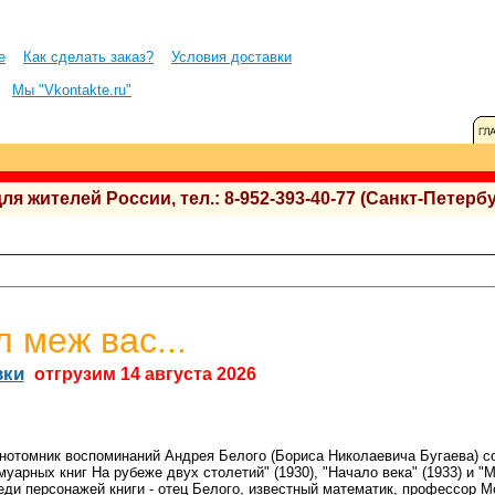
е
Как сделать заказ?
Условия доставки
Мы "Vkontakte.ru"
 жителей России, тел.: 8-952-393-40-77 (Санкт-Петербу
 меж вас...
вки
отгрузим 14 августа 2026
нотомник воспоминаний Андрея Белого (Бориса Николаевича Бугаева) с
уарных книг На рубеже двух столетий" (1930), "Начало века" (1933) и "
еди персонажей книги - отец Белого, известный математик, профессор М