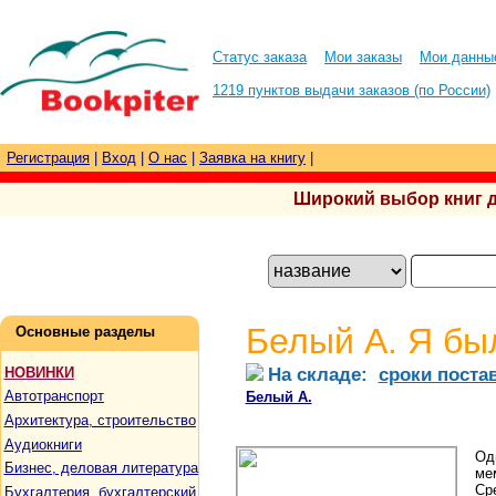
Статус заказа
Мои заказы
Мои данны
1219 пунктов выдачи заказов (по России)
Регистрация
|
Вход
|
О нас
|
Заявка на книгу
|
Широкий выбор книг для
Белый А. Я был
Основные разделы
На складе:
сроки поста
НОВИНКИ
Автотранспорт
Белый А.
Архитектура, строительство
Аудиокниги
Од
Бизнес, деловая литература
мем
Ср
Бухгалтерия, бухгалтерский