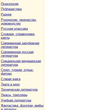
Психология
Публицистика
Разное
Рукоделие, творчество,
домоводство
Русская классика
Словари, справочники,
карты
Современная зарубежная
литература
Современная русская
литература
Специальная медицинская
литература
Спорт, туризм, отдых,
фитнес
Старая книга
Театр и кино
Техническая литература
Ужасы, триллеры
Учебная литература
Фантастика, фэнтези, мифы
и легенды