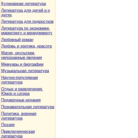
Кулинарная литература
Литература для детей и о
детях
Литература для подростков
Литература по экономике,
маркетингу и менеджменту
Любовный роман
Любовь и эротика, красота
Магия, окультизм,
непознанные явления
Мемуары и биографии
Музыкальная литература
Научно-популярная
литература
Отдых и развлечения.
Юмор и сатира
Подарочные издания
Познавательная литература
Политика, военная
литература
Поэзия
Приключенческая
литература