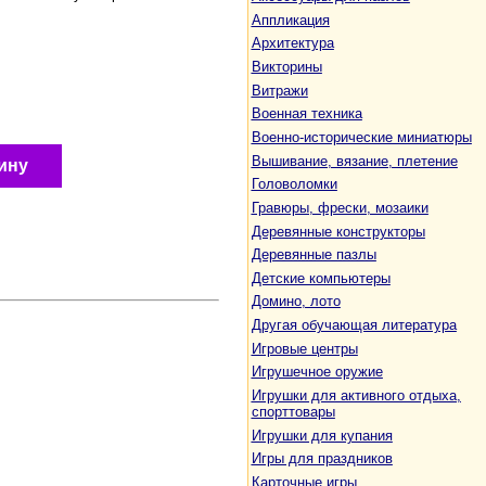
Аппликация
Архитектура
Викторины
Витражи
Военная техника
Военно-исторические миниатюры
Вышивание, вязание, плетение
ину
Головоломки
Гравюры, фрески, мозаики
Деревянные конструкторы
Деревянные пазлы
Детские компьютеры
Домино, лото
Другая обучающая литература
Игровые центры
Игрушечное оружие
Игрушки для активного отдыха,
спорттовары
Игрушки для купания
Игры для праздников
Карточные игры