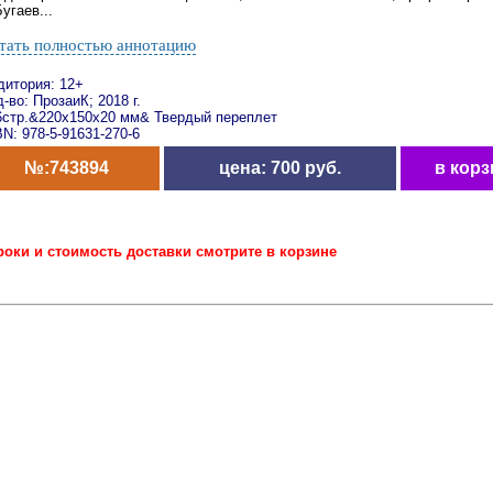
угаев...
тать полностью аннотацию
дитория: 12+
-во: ПрозаиК; 2018 г.
6стр.&220x150x20 мм& Твердый переплет
N: 978-5-91631-270-6
№:743894
цена: 700 руб.
в корз
роки и стоимость доставки смотрите в корзине