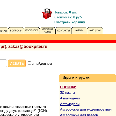
Товаров:
0
шт.
Стоимость:
0
руб.
Смотреть корзину
рг), zakaz@bookpiter.ru
в найденном
Игры и игрушки:
НОВИНКИ
3D пазлы
Авиамодели
Автомодели
оставили избранные главы из
Аксессуары для моделирования
Между двух революций" (1934).
осковского университета
Аксессуары для пазлов