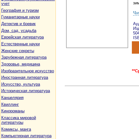
зим
учет
География и туризм
Чи
Гуманитарные науки
Детектив и боевик
Ау
Изд
Дом, сад, усадьба
50
Еврейская литература
ISB
Естественные науки
Женские секреты
Зарубежная литература
Здоровье, медицина
Изобразительное искусство
**С
Иностранная литература
Искусство, культура
Историческая литература
Канцелярия
Квиллинг
Кинороманы
Классика мировой
литературы
Комиксы, манга
Компьютерная литература