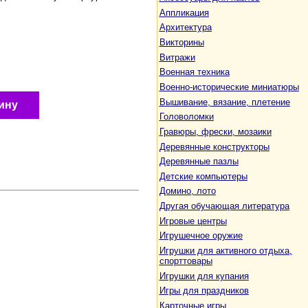
Аппликация
Архитектура
Викторины
Витражи
Военная техника
Военно-исторические миниатюры
Вышивание, вязание, плетение
ину
Головоломки
Гравюры, фрески, мозаики
Деревянные конструкторы
Деревянные пазлы
Детские компьютеры
Домино, лото
Другая обучающая литература
Игровые центры
Игрушечное оружие
Игрушки для активного отдыха,
спорттовары
Игрушки для купания
Игры для праздников
Карточные игры