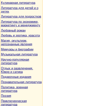
Кулинарная литература
Литература для детей и о
детях
Литература для подростков
Литература по экономике,
маркетингу и менеджменту
Любовный роман
Любовь и эротика, красота
Магия, окультизм,
непознанные явления
Мемуары и биографии
Музыкальная литература
Научно-популярная
литература
Отдых и развлечения.
Юмор и сатира
Подарочные издания
Познавательная литература
Политика, военная
литература
Поэзия
Приключенческая
литература