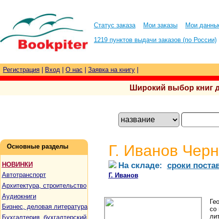
Статус заказа
Мои заказы
Мои данны
1219 пунктов выдачи заказов (по России)
Регистрация
|
Вход
|
О нас
|
Заявка на книгу
|
Широкий выбор книг для
Г. Иванов Чер
Основные разделы
На складе:
сроки поста
НОВИНКИ
Автотранспорт
Г. Иванов
Архитектура, строительство
Аудиокниги
Ге
Бизнес, деловая литература
со
лит
Бухгалтерия, бухгалтерский