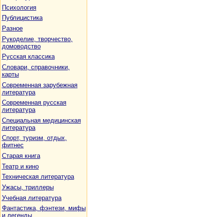
Психология
Публицистика
Разное
Рукоделие, творчество,
домоводство
Русская классика
Словари, справочники,
карты
Современная зарубежная
литература
Современная русская
литература
Специальная медицинская
литература
Спорт, туризм, отдых,
фитнес
Старая книга
Театр и кино
Техническая литература
Ужасы, триллеры
Учебная литература
Фантастика, фэнтези, мифы
и легенды