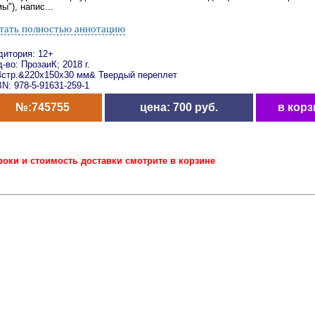
ы"), напис...
тать полностью аннотацию
дитория: 12+
-во: ПрозаиК; 2018 г.
4стр.&220x150x30 мм& Твердый переплет
N: 978-5-91631-259-1
№:745755
цена: 700 руб.
в корз
роки и стоимость доставки смотрите в корзине