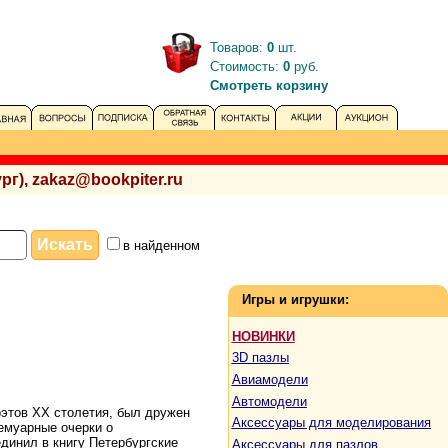
Товаров:
0
шт.
Стоимость:
0
руб.
Смотреть корзину
рг), zakaz@bookpiter.ru
в найденном
Игры и игрушки:
НОВИНКИ
3D пазлы
Авиамодели
Автомодели
оэтов XX столетия, был дружен
Аксессуары для моделирования
емуарные очерки о
единил в книгу Петербургские
Аксессуары для пазлов