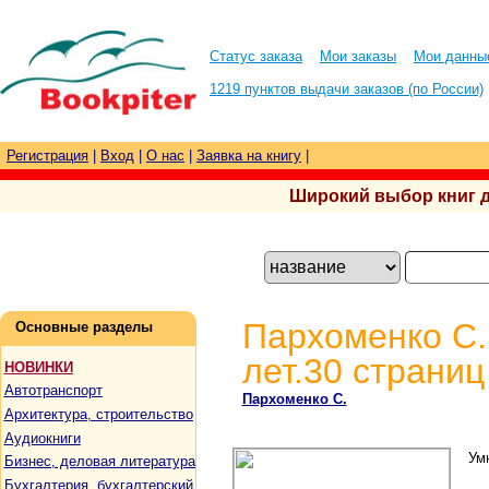
Статус заказа
Мои заказы
Мои данны
1219 пунктов выдачи заказов (по России)
Регистрация
|
Вход
|
О нас
|
Заявка на книгу
|
Широкий выбор книг для
Пархоменко С.
Основные разделы
лет.30 страни
НОВИНКИ
Автотранспорт
Пархоменко С.
Архитектура, строительство
Аудиокниги
Ум
Бизнес, деловая литература
Бухгалтерия, бухгалтерский