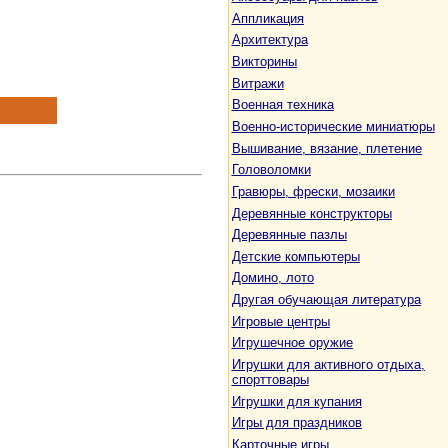
Аппликация
Архитектура
Викторины
Витражи
Военная техника
Военно-исторические миниатюры
Вышивание, вязание, плетение
Головоломки
Гравюры, фрески, мозаики
Деревянные конструкторы
Деревянные пазлы
Детские компьютеры
Домино, лото
Другая обучающая литература
Игровые центры
Игрушечное оружие
Игрушки для активного отдыха,
спорттовары
Игрушки для купания
Игры для праздников
Карточные игры