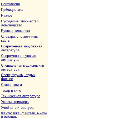
Психология
Публицистика
Разное
Рукоделие, творчество,
домоводство
Русская классика
Словари, справочники,
карты
Современная зарубежная
литература
Современная русская
литература
Специальная медицинская
литература
Спорт, туризм, отдых,
фитнес
Старая книга
Театр и кино
Техническая литература
Ужасы, триллеры
Учебная литература
Фантастика, фэнтези, мифы
и легенды