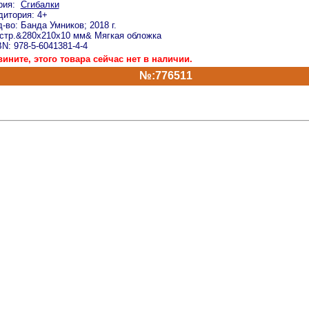
рия:
Сгибалки
дитория: 4+
-во: Банда Умников; 2018 г.
 стр.&280x210x10 мм& Мягкая обложка
N: 978-5-6041381-4-4
вините, этого товара сейчас нет в наличии.
№:776511