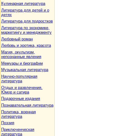
Кулинарная литература
Литература для детей и о
детях
Литература для подростков
Литература по экономике,
маркетингу и менеджменту
Любовный роман
Любовь и эротика, красота
Магия, окультизм,
непознанные явления
Мемуары и биографии
Музыкальная литература
Научно-популярная
литература
Отдых и развлечения.
Юмор и сатира
Подарочные издания
Познавательная литература
Политика, военная
литература
Поэзия
Приключенческая
литература