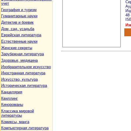
Се
учет
Ау
География и туризм
Изд
48
Гуманитарные науки
ISB
Детектив и боевик
Из
Дом, сад, усадьба
Еврейская литература
Естественные науки
Женские секреты
Зарубежная литература
Здоровье, медицина
Изобразительное искусство
Иностранная литература
Искусство, культура
Историческая литература
Канцелярия
Квиллинг
Кинороманы
Классика мировой
литературы
Комиксы, манга
Компьютерная литература