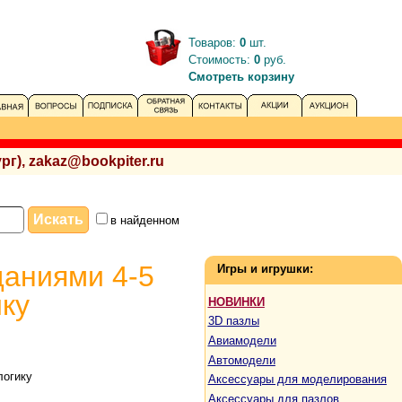
Товаров:
0
шт.
Стоимость:
0
руб.
Смотреть корзину
рг), zakaz@bookpiter.ru
в найденном
даниями 4-5
Игры и игрушки:
ку
НОВИНКИ
3D пазлы
Авиамодели
Автомодели
логику
Аксессуары для моделирования
Аксессуары для пазлов