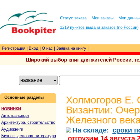
Статус заказа
Мои заказы
Мои данны
1219 пунктов выдачи заказов (по России)
Регистрация
|
Вход
|
О нас
|
Заявка на книгу
|
Широкий выбор книг для жителей России, тел.
Холмогоров Е. 
Основные разделы
Византии: Очер
НОВИНКИ
Автотранспорт
Железного век
Архитектура, строительство
На складе:
сроки п
Аудиокниги
Бизнес, деловая литература
отгрузим 14 августа 