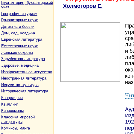
Бухгалтерия, бухгалтерский
Холмогоров Е.
учет
География и туризм
Гуманитарные науки
Пра
Детектив и боевик
угр
Дом, сад, усадьба
сра
Еврейская литература
либ
Естественные науки
и б
Женские секреты
либ
Зарубежная литература
пла
Здоровье, медицина
ока
Изобразительное искусство
кон
Иностранная литература
наз
Искусство, культура
Историческая литература
Чит
Канцелярия
Квиллинг
Ауд
Кинороманы
Изд
Классика мировой
192
литературы
пер
Комиксы, манга