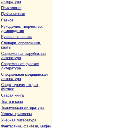
литература
Психология
Публицистика
Разное
Рукоделие, творчество,
домоводство
Русская классика
Словари, справочники,
карты
Современная зарубежная
литература
Современная русская
литература
Специальная медицинская
литература
Спорт, туризм, отдых,
фитнес
Старая книга
Театр и кино
Техническая литература
Ужасы, триллеры
Учебная литература
Фантастика, фэнтези, мифы