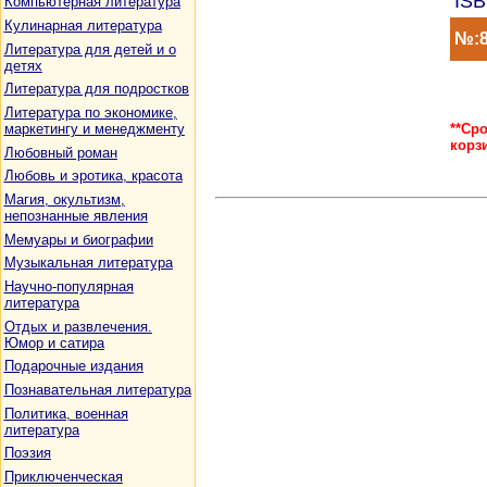
ISB
Компьютерная литература
Кулинарная литература
№:8
Литература для детей и о
детях
Литература для подростков
Литература по экономике,
**Ср
маркетингу и менеджменту
корз
Любовный роман
Любовь и эротика, красота
Магия, окультизм,
непознанные явления
Мемуары и биографии
Музыкальная литература
Научно-популярная
литература
Отдых и развлечения.
Юмор и сатира
Подарочные издания
Познавательная литература
Политика, военная
литература
Поэзия
Приключенческая