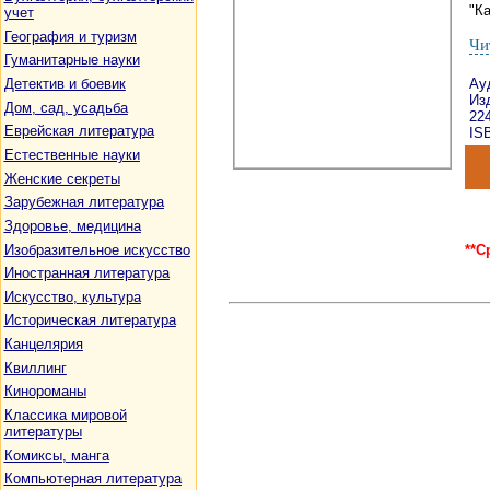
"Ка
учет
География и туризм
Чи
Гуманитарные науки
Детектив и боевик
Ау
Изд
Дом, сад, усадьба
22
Еврейская литература
ISB
Естественные науки
Женские секреты
Зарубежная литература
Здоровье, медицина
Изобразительное искусство
**С
Иностранная литература
Искусство, культура
Историческая литература
Канцелярия
Квиллинг
Кинороманы
Классика мировой
литературы
Комиксы, манга
Компьютерная литература