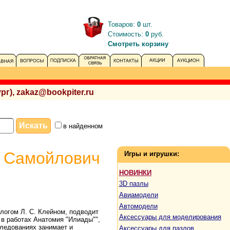
Товаров:
0
шт.
Стоимость:
0
руб.
Смотреть корзину
рг), zakaz@bookpiter.ru
в найденном
в Самойлович
Игры и игрушки:
НОВИНКИ
3D пазлы
Авиамодели
Автомодели
логом Л. С. Клейном, подводит
Аксессуары для моделирования
 в работах Анатомия "Илиады"",
следованиях занимает и
Аксессуары для пазлов