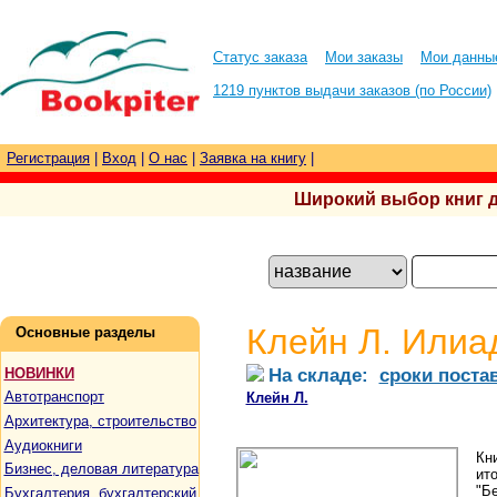
Статус заказа
Мои заказы
Мои данны
1219 пунктов выдачи заказов (по России)
Регистрация
|
Вход
|
О нас
|
Заявка на книгу
|
Широкий выбор книг для
Клейн Л. Илиа
Основные разделы
На складе:
сроки поста
НОВИНКИ
Автотранспорт
Клейн Л.
Архитектура, строительство
Аудиокниги
Кн
Бизнес, деловая литература
ит
"Б
Бухгалтерия, бухгалтерский