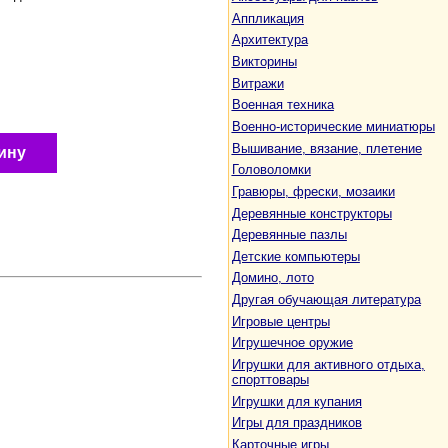
Аппликация
Архитектура
Викторины
Витражи
Военная техника
Военно-исторические миниатюры
Вышивание, вязание, плетение
ину
Головоломки
Гравюры, фрески, мозаики
Деревянные конструкторы
Деревянные пазлы
Детские компьютеры
Домино, лото
Другая обучающая литература
Игровые центры
Игрушечное оружие
Игрушки для активного отдыха,
спорттовары
Игрушки для купания
Игры для праздников
Карточные игры