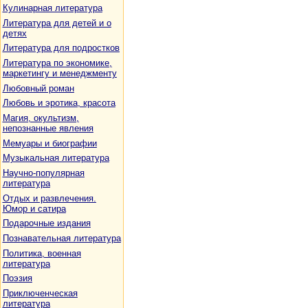
Кулинарная литература
Литература для детей и о
детях
Литература для подростков
Литература по экономике,
маркетингу и менеджменту
Любовный роман
Любовь и эротика, красота
Магия, окультизм,
непознанные явления
Мемуары и биографии
Музыкальная литература
Научно-популярная
литература
Отдых и развлечения.
Юмор и сатира
Подарочные издания
Познавательная литература
Политика, военная
литература
Поэзия
Приключенческая
литература