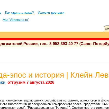
е
Как сделать заказ?
Условия доставки
Мы "Vkontakte.ru"
 жителей России, тел.: 8-952-393-40-77 (Санкт-Петербу
да-эпос и история | Клейн Ле
вки
отгрузим 7 августа 2026
ига, написанная выдающимся российским историком, археологом и фило
ог его многолетним исследованиям гомеровского эпоса, представленным
есплотные герои", "Расшифрованная "Илиада"". Особое место в этих ис