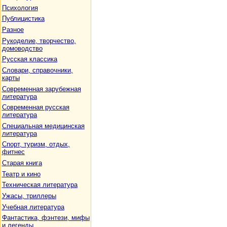
Психология
Публицистика
Разное
Рукоделие, творчество,
домоводство
Русская классика
Словари, справочники,
карты
Современная зарубежная
литература
Современная русская
литература
Специальная медицинская
литература
Спорт, туризм, отдых,
фитнес
Старая книга
Театр и кино
Техническая литература
Ужасы, триллеры
Учебная литература
Фантастика, фэнтези, мифы
и легенды