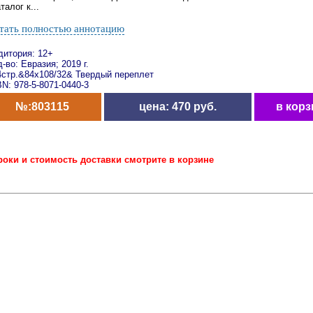
талог к...
тать полностью аннотацию
дитория: 12+
-во: Евразия; 2019 г.
4стр.&84x108/32& Твердый переплет
N: 978-5-8071-0440-3
№:803115
цена: 470 руб.
в корз
роки и стоимость доставки смотрите в корзине