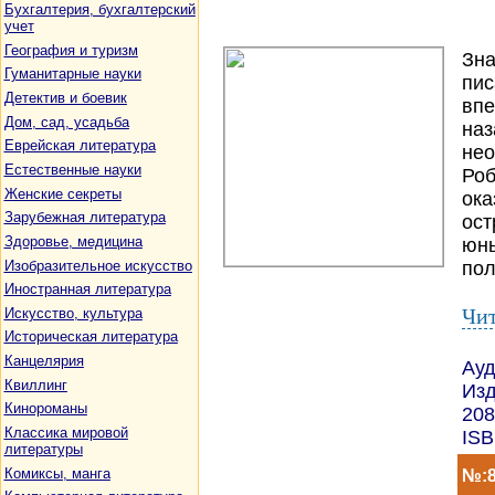
Бухгалтерия, бухгалтерский
учет
География и туризм
Зна
Гуманитарные науки
пис
Детектив и боевик
впе
Дом, сад, усадьба
наз
Еврейская литература
нео
Естественные науки
Роб
Женские секреты
ока
Зарубежная литература
ост
Здоровье, медицина
юны
Изобразительное искусство
пол
Иностранная литература
Чит
Искусство, культура
Историческая литература
Канцелярия
Ауд
Квиллинг
Изд
Кинороманы
208
Классика мировой
ISB
литературы
Комиксы, манга
№:8