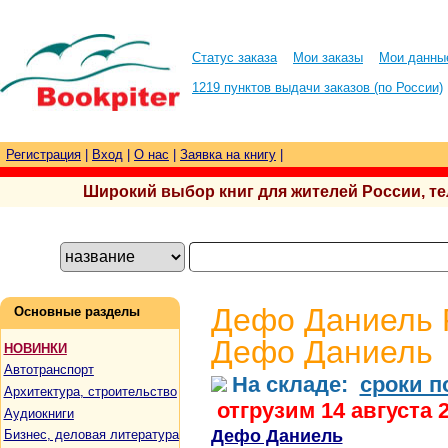
Статус заказа
Мои заказы
Мои данны
1219 пунктов выдачи заказов (по России)
Регистрация
|
Вход
|
О нас
|
Заявка на книгу
|
Широкий выбор книг для жителей России, тел.
Дефо Даниель Р
Основные разделы
Дефо Даниель
НОВИНКИ
Автотранспорт
На складе:
сроки п
Архитектура, строительство
отгрузим 14 августа 
Аудиокниги
Дефо Даниель
Бизнес, деловая литература