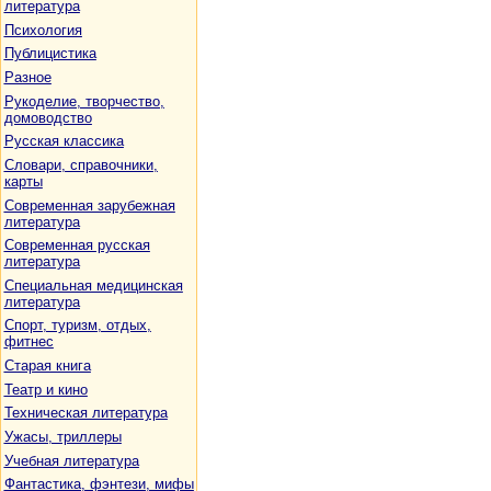
литература
Психология
Публицистика
Разное
Рукоделие, творчество,
домоводство
Русская классика
Словари, справочники,
карты
Современная зарубежная
литература
Современная русская
литература
Специальная медицинская
литература
Спорт, туризм, отдых,
фитнес
Старая книга
Театр и кино
Техническая литература
Ужасы, триллеры
Учебная литература
Фантастика, фэнтези, мифы