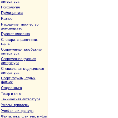
литература
Психология
Публицистика
Разное
Рукоделие, творчество,
домоводство
Русская классика
Словари, справочники,
карты
Современная зарубежная
литература
Современная русская
литература
Специальная медицинская
литература
Спорт, туризм, отдых,
фитнес
Старая книга
Театр и кино
Техническая литература
Ужасы, триллеры
Учебная литература
Фантастика, фэнтези, мифы