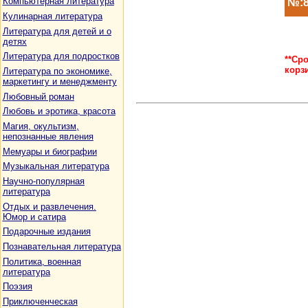
Компьютерная литература
№:8
Кулинарная литература
Литература для детей и о
детях
Литература для подростков
**Ср
корз
Литература по экономике,
маркетингу и менеджменту
Любовный роман
Любовь и эротика, красота
Магия, окультизм,
непознанные явления
Мемуары и биографии
Музыкальная литература
Научно-популярная
литература
Отдых и развлечения.
Юмор и сатира
Подарочные издания
Познавательная литература
Политика, военная
литература
Поэзия
Приключенческая