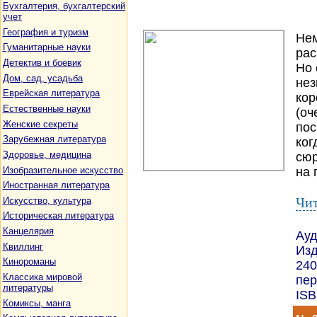
Бухгалтерия, бухгалтерский
учет
География и туризм
Нем
Гуманитарные науки
рас
Детектив и боевик
Но 
Дом, сад, усадьба
нез
Еврейская литература
кор
Естественные науки
(оч
Женские секреты
пос
Зарубежная литература
ког
Здоровье, медицина
сюр
Изобразительное искусство
на п
Иностранная литература
Чит
Искусство, культура
Историческая литература
Канцелярия
Ауд
Квиллинг
Изд
Кинороманы
240
Классика мировой
пер
литературы
ISB
Комиксы, манга