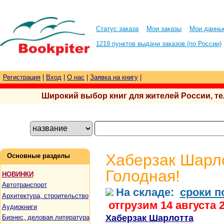
Статус заказа
Мои заказы
Мои данны
1219 пунктов выдачи заказов (по России)
Регистрация
|
Вход
|
О нас
|
Заявка на книгу
|
Широкий выбор книг для жителей России, тел.
Хаберзак Шарло
Основные разделы
Голодная!
НОВИНКИ
Автотранспорт
На складе:
сроки п
Архитектура, строительство
отгрузим 14 августа 
Аудиокниги
Хаберзак Шарлотта
Бизнес, деловая литература