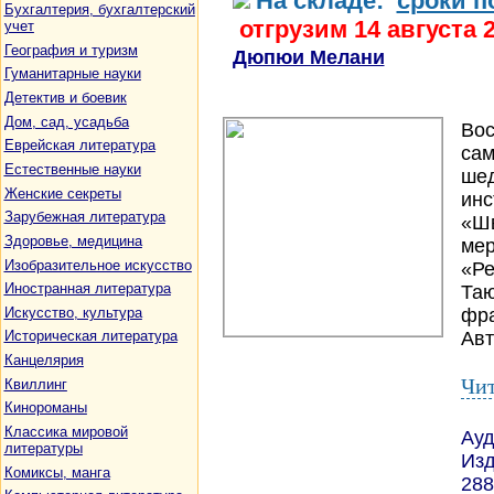
На складе:
сроки п
Бухгалтерия, бухгалтерский
отгрузим 14 августа 
учет
География и туризм
Дюпюи Мелани
Гуманитарные науки
Детектив и боевик
Дом, сад, усадьба
Вос
Еврейская литература
сам
Естественные науки
шед
Женские секреты
инс
Зарубежная литература
«Шв
Здоровье, медицина
мер
Изобразительное искусство
«Ре
Иностранная литература
Таю
Искусство, культура
фра
Авт
Историческая литература
Канцелярия
Чит
Квиллинг
Кинороманы
Классика мировой
Ауд
литературы
Изд
Комиксы, манга
288