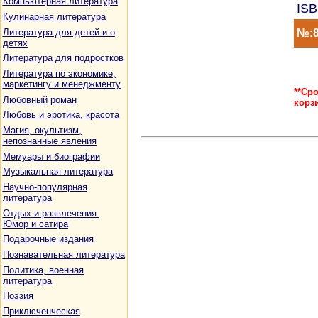
Компьютерная литература
ISB
Кулинарная литература
Литература для детей и о
№:8
детях
Литература для подростков
Литература по экономике,
маркетингу и менеджменту
**Ср
Любовный роман
корз
Любовь и эротика, красота
Магия, окультизм,
непознанные явления
Мемуары и биографии
Музыкальная литература
Научно-популярная
литература
Отдых и развлечения.
Юмор и сатира
Подарочные издания
Познавательная литература
Политика, военная
литература
Поэзия
Приключенческая