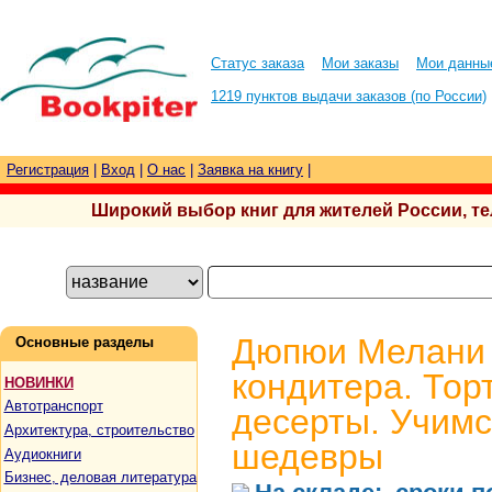
Статус заказа
Мои заказы
Мои данны
1219 пунктов выдачи заказов (по России)
Регистрация
|
Вход
|
О нас
|
Заявка на книгу
|
Широкий выбор книг для жителей России, тел.
Дюпюи Мелани 
Основные разделы
кондитера. Тор
НОВИНКИ
Автотранспорт
десерты. Учимс
Архитектура, строительство
шедевры
Аудиокниги
Бизнес, деловая литература