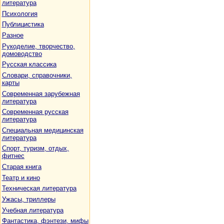
литература
Психология
Публицистика
Разное
Рукоделие, творчество,
домоводство
Русская классика
Словари, справочники,
карты
Современная зарубежная
литература
Современная русская
литература
Специальная медицинская
литература
Спорт, туризм, отдых,
фитнес
Старая книга
Театр и кино
Техническая литература
Ужасы, триллеры
Учебная литература
Фантастика, фэнтези, мифы