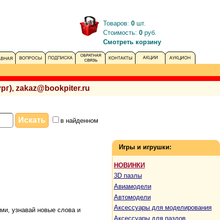
Товаров:
0
шт.
Стоимость:
0
руб.
Смотреть корзину
рг), zakaz@bookpiter.ru
в найденном
Игры и игрушки:
НОВИНКИ
3D пазлы
Авиамодели
Автомодели
Аксессуары для моделирования
ами, узнавай новые слова и
Аксессуары для пазлов