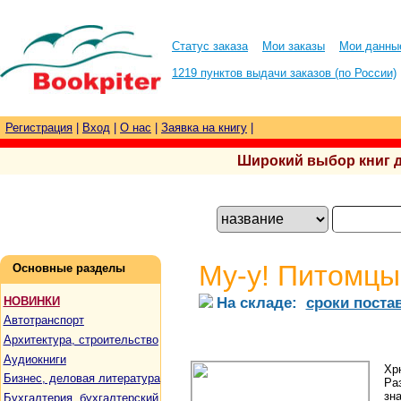
Статус заказа
Мои заказы
Мои данны
1219 пунктов выдачи заказов (по России)
Регистрация
|
Вход
|
О нас
|
Заявка на книгу
|
Широкий выбор книг для
Му-у! Питомцы
Основные разделы
На складе:
сроки поста
НОВИНКИ
Автотранспорт
Архитектура, строительство
Аудиокниги
Хр
Бизнес, деловая литература
Ра
зн
Бухгалтерия, бухгалтерский