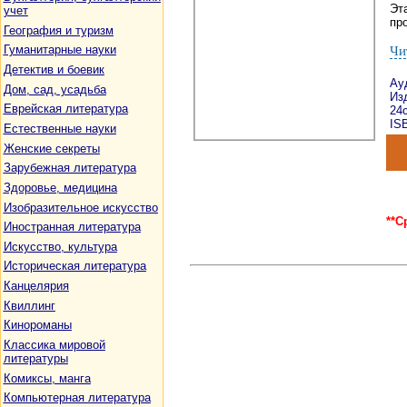
Эт
учет
про
География и туризм
Гуманитарные науки
Чи
Детектив и боевик
Ау
Дом, сад, усадьба
Изд
Еврейская литература
24
ISB
Естественные науки
Женские секреты
Зарубежная литература
Здоровье, медицина
Изобразительное искусство
**С
Иностранная литература
Искусство, культура
Историческая литература
Канцелярия
Квиллинг
Кинороманы
Классика мировой
литературы
Комиксы, манга
Компьютерная литература