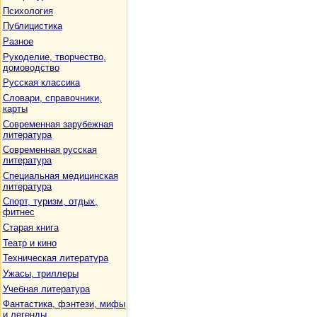
Психология
Публицистика
Разное
Рукоделие, творчество,
домоводство
Русская классика
Словари, справочники,
карты
Современная зарубежная
литература
Современная русская
литература
Специальная медицинская
литература
Спорт, туризм, отдых,
фитнес
Старая книга
Театр и кино
Техническая литература
Ужасы, триллеры
Учебная литература
Фантастика, фэнтези, мифы
и легенды