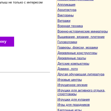
алыш не только с интересом
Аппликация
Архитектура
Викторины
Витражи
Военная техника
Военно-исторические миниатюры
Вышивание, вязание, плетение
ину
Головоломки
Гравюры, фрески, мозаики
Деревянные конструкторы
Деревянные пазлы
Детские компьютеры
Домино, лото
Другая обучающая литература
Игровые центры
Игрушечное оружие
Игрушки для активного отдыха,
спорттовары
Игрушки для купания
Игры для праздников
Карточные игры