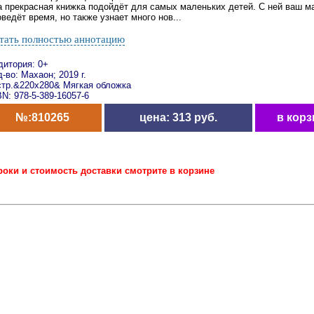
а прекрасная книжка подойдёт для самых маленьких детей. С ней ваш м
ведёт время, но также узнает много нов...
тать полностью аннотацию
дитория: 0+
-во: Махаон; 2019 г.
стр.&220x280& Мягкая обложка
N: 978-5-389-16057-6
№:810265
цена: 313 руб.
в корз
роки и стоимость доставки смотрите в корзине