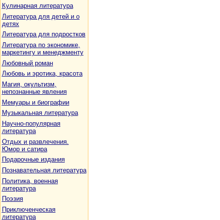
Кулинарная литература
Литература для детей и о
детях
Литература для подростков
Литература по экономике,
маркетингу и менеджменту
Любовный роман
Любовь и эротика, красота
Магия, окультизм,
непознанные явления
Мемуары и биографии
Музыкальная литература
Научно-популярная
литература
Отдых и развлечения.
Юмор и сатира
Подарочные издания
Познавательная литература
Политика, военная
литература
Поэзия
Приключенческая
литература