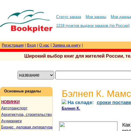
Статус заказа
Мои заказы
Мои данны
1219 пунктов выдачи заказов (по России)
Регистрация
|
Вход
|
О нас
|
Заявка на книгу
|
Широкий выбор книг для жителей России, тел.
Бэлнеп К. Мамс
Основные разделы
На складе:
сроки постав
НОВИНКИ
Автотранспорт
Бэлнеп К.
Архитектура, строительство
Аудиокниги
Как
Бизнес, деловая литература