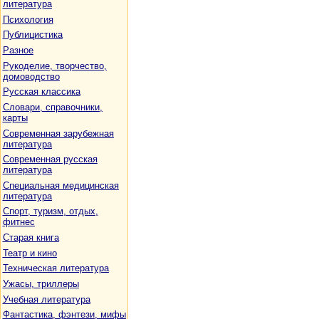
литература
Психология
Публицистика
Разное
Рукоделие, творчество,
домоводство
Русская классика
Словари, справочники,
карты
Современная зарубежная
литература
Современная русская
литература
Специальная медицинская
литература
Спорт, туризм, отдых,
фитнес
Старая книга
Театр и кино
Техническая литература
Ужасы, триллеры
Учебная литература
Фантастика, фэнтези, мифы