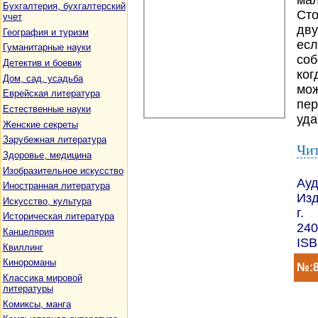
мал
Бухгалтерия, бухгалтерский
Сто
учет
дву
География и туризм
есл
Гуманитарные науки
соб
Детектив и боевик
ког
Дом, сад, усадьба
мож
Еврейская литература
пер
Естественные науки
уда
Женские секреты
Зарубежная литература
Чит
Здоровье, медицина
Изобразительное искусство
Ауд
Иностранная литература
Изд
Искусство, культура
г.
Историческая литература
240
Канцелярия
ISB
Квиллинг
Кинороманы
№:8
Классика мировой
литературы
Комиксы, манга