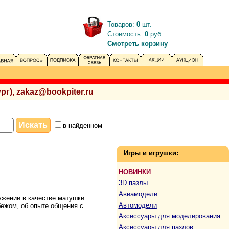
Товаров:
0
шт.
Стоимость:
0
руб.
Смотреть корзину
рг), zakaz@bookpiter.ru
в найденном
Игры и игрушки:
НОВИНКИ
3D пазлы
Авиамодели
ужении в качестве матушки
Автомодели
бежом, об опыте общения с
Аксессуары для моделирования
Аксессуары для пазлов