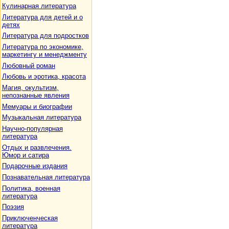
Кулинарная литература
Литература для детей и о
детях
Литература для подростков
Литература по экономике,
маркетингу и менеджменту
Любовный роман
Любовь и эротика, красота
Магия, окультизм,
непознанные явления
Мемуары и биографии
Музыкальная литература
Научно-популярная
литература
Отдых и развлечения.
Юмор и сатира
Подарочные издания
Познавательная литература
Политика, военная
литература
Поэзия
Приключенческая
литература