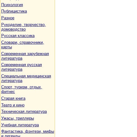
Психология
Публицистика
Разное
Рукоделие, творчество,
домоводство
Русская классика
Словари, справочники,
карты
Современная зарубежная
литература
Современная русская
литература
Специальная медицинская
литература
Спорт, туризм, отдых,
фитнес
Старая книга
Театр и кино
Техническая литература
Ужасы, триллеры
Учебная литература
Фантастика, фэнтези, мифы
и легенды