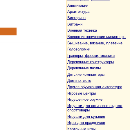
Аппликация
Архитектура
Викторины
Витражи
Военная техника
Военно-исторические миниатюры
Вышивание, вязание, плетение
Головоломки
Гравюры, фрески, мозаики
Деревянные конструкторы
Деревянные пазлы
Детские компьютеры
Домино, лото
Другая обучающая литература
Игровые центры
Игрушечное оружие
Игрушки для активного отдыха,
спорттовары
Игрушки для купания
Игры для праздников
Карточные игры