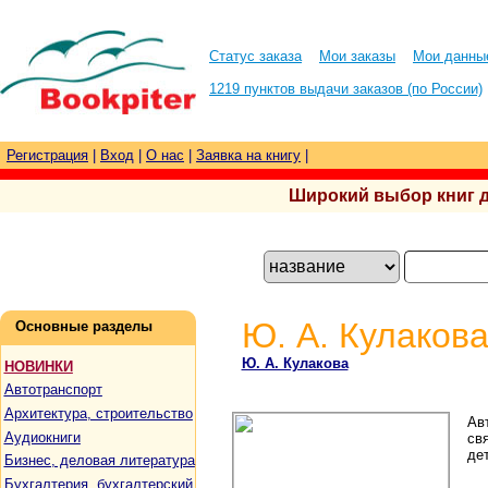
Статус заказа
Мои заказы
Мои данны
1219 пунктов выдачи заказов (по России)
Регистрация
|
Вход
|
О нас
|
Заявка на книгу
|
Широкий выбор книг для
Ю. А. Кулакова
Основные разделы
Ю. А. Кулакова
НОВИНКИ
Автотранспорт
Архитектура, строительство
Ав
Аудиокниги
св
де
Бизнес, деловая литература
Бухгалтерия, бухгалтерский