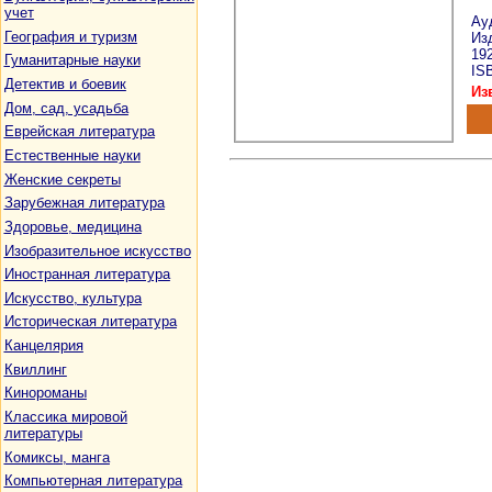
учет
Ау
География и туризм
Изд
19
Гуманитарные науки
ISB
Детектив и боевик
Из
Дом, сад, усадьба
Еврейская литература
Естественные науки
Женские секреты
Зарубежная литература
Здоровье, медицина
Изобразительное искусство
Иностранная литература
Искусство, культура
Историческая литература
Канцелярия
Квиллинг
Кинороманы
Классика мировой
литературы
Комиксы, манга
Компьютерная литература