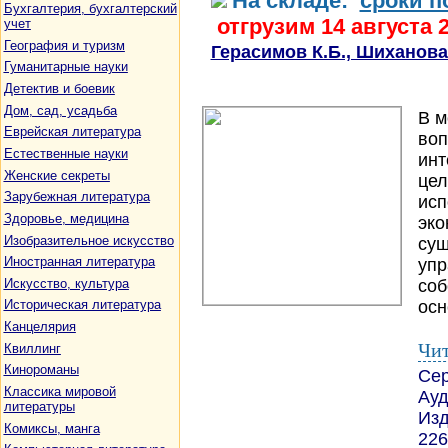
На складе:
сроки п
Бухгалтерия, бухгалтерский
отгрузим 14 августа 
учет
География и туризм
Герасимов К.Б., Шиханова 
Гуманитарные науки
Детектив и боевик
Дом, сад, усадьба
В м
Еврейская литература
воп
Естественные науки
инт
Женские секреты
цел
Зарубежная литература
исп
Здоровье, медицина
эко
Изобразительное искусство
сущ
Иностранная литература
упр
Искусство, культура
соб
осн
Историческая литература
Канцелярия
Чит
Квиллинг
Кинороманы
Се
Классика мировой
Ауд
литературы
Изд
Комиксы, манга
226