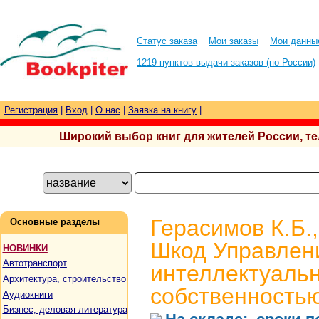
Статус заказа
Мои заказы
Мои данны
1219 пунктов выдачи заказов (по России)
Регистрация
|
Вход
|
О нас
|
Заявка на книгу
|
Широкий выбор книг для жителей России, тел.
Герасимов К.Б.,
Основные разделы
Шкод Управлен
НОВИНКИ
Автотранспорт
интеллектуаль
Архитектура, строительство
собственность
Аудиокниги
Бизнес, деловая литература