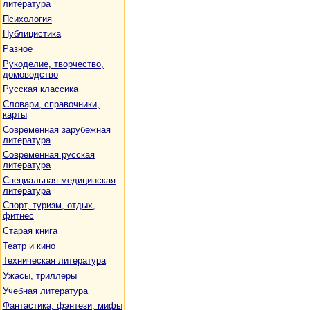
литература
Психология
Публицистика
Разное
Рукоделие, творчество,
домоводство
Русская классика
Словари, справочники,
карты
Современная зарубежная
литература
Современная русская
литература
Специальная медицинская
литература
Спорт, туризм, отдых,
фитнес
Старая книга
Театр и кино
Техническая литература
Ужасы, триллеры
Учебная литература
Фантастика, фэнтези, мифы