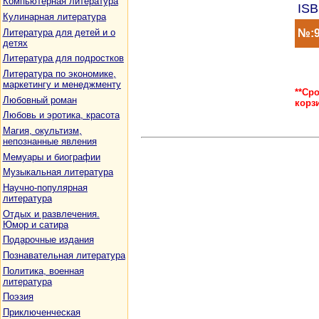
Компьютерная литература
ISB
Кулинарная литература
Литература для детей и о
№:9
детях
Литература для подростков
Литература по экономике,
маркетингу и менеджменту
**Ср
Любовный роман
корз
Любовь и эротика, красота
Магия, окультизм,
непознанные явления
Мемуары и биографии
Музыкальная литература
Научно-популярная
литература
Отдых и развлечения.
Юмор и сатира
Подарочные издания
Познавательная литература
Политика, военная
литература
Поэзия
Приключенческая