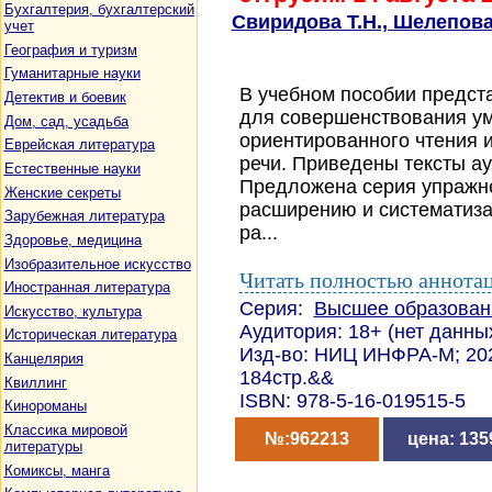
Бухгалтерия, бухгалтерский
Свиридова Т.Н., Шелепова
учет
География и туризм
Гуманитарные науки
В учебном пособии предст
Детектив и боевик
для совершенствования у
Дом, сад, усадьба
ориентированного чтения 
Еврейская литература
речи. Приведены тексты ау
Естественные науки
Предложена серия упражн
Женские секреты
расширению и систематиза
Зарубежная литература
ра...
Здоровье, медицина
Изобразительное искусство
Читать полностью аннота
Иностранная литература
Серия:
Высшее образован
Искусство, культура
Аудитория: 18+ (нет данны
Историческая литература
Изд-во: НИЦ ИНФРА-М; 202
Канцелярия
184стр.&&
Квиллинг
ISBN: 978-5-16-019515-5
Кинороманы
Классика мировой
№:962213
цена: 135
литературы
Комиксы, манга