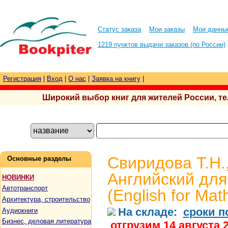
Статус заказа
Мои заказы
Мои данны
1219 пунктов выдачи заказов (по России)
Регистрация
|
Вход
|
О нас
|
Заявка на книгу
|
Широкий выбор книг для жителей России, тел.
Свиридова Т.Н.
Основные разделы
Английский для
НОВИНКИ
Автотранспорт
(English for Mat
Архитектура, строительство
На складе:
сроки п
Аудиокниги
Бизнес, деловая литература
отгрузим 14 августа 