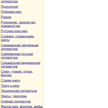
литература
Психология
Публицистика
Разное
Рукоделие, творчество,
домоводство
Русская классика
Словари, справочники,
карты
Современная зарубежная
литература
Современная русская
литература
Специальная медицинская
литература
Спорт, туризм, отдых,
фитнес
Старая книга
Театр и кино
Техническая литература
Ужасы, триллеры
Учебная литература
Фантастика, фэнтези, мифы