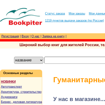
Статус заказа
Мои заказы
Мои данны
1219 пунктов выдачи заказов (по России)
Регистрация
|
Вход
|
О нас
|
Заявка на книгу
|
Широкий выбор книг для жителей России, тел.
Основные разделы
Гуманитарны
НОВИНКИ
Автотранспорт
Архитектура, строительство
Аудиокниги
У нас в магазине..
Бизнес, деловая литература