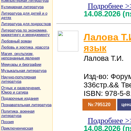
Компьютерная литература
Подробнее >
Кулинарная литература
14.08.2026 (
Литература для детей и о
детях
Литература для подростков
Литература по экономике,
Лалова Т.
маркетингу и менеджменту
Любовный роман
язык
Любовь и эротика, красота
Магия, окультизм,
Лалова Т.И.
непознанные явления
Мемуары и биографии
Музыкальная литература
Изд-во: Фору
Научно-популярная
литература
336стр.&& Тв
Отдых и развлечения.
ISBN: 978-5-
Юмор и сатира
Подарочные издания
№:795120
цен
Познавательная литература
Политика, военная
литература
Подробнее >
Поэзия
14.08.2026 (
Приключенческая