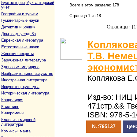
Бухгалтерия, бухгалтерский
Всего в этом разделе: 178
учет
География и туризм
Страница 1 из 18
Гуманитарные науки
Страницы: [1
Детектив и боевик
Дом, сад, усадьба
Еврейская литература
Коплякова
Естественные науки
Т.В. Неме
Женские секреты
Зарубежная литература
экономис
Здоровье, медицина
Изобразительное искусство
Коплякова Е.С
Иностранная литература
Искусство, культура
Историческая литература
Изд-во: НИЦ 
Канцелярия
471стр.&& Тв
Квиллинг
ISBN: 978-5-
Кинороманы
Классика мировой
литературы
№:795137
цен
Комиксы, манга