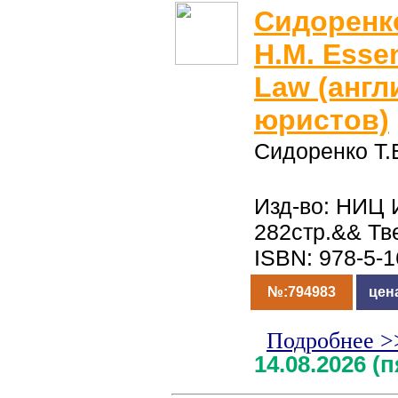
Сидоренко
Н.М. Essen
Law (англ
юристов)
Сидоренко Т.
Изд-во: НИЦ 
282стр.&& Тв
ISBN: 978-5-
№:794983
цен
Подробнее >
14.08.2026 (