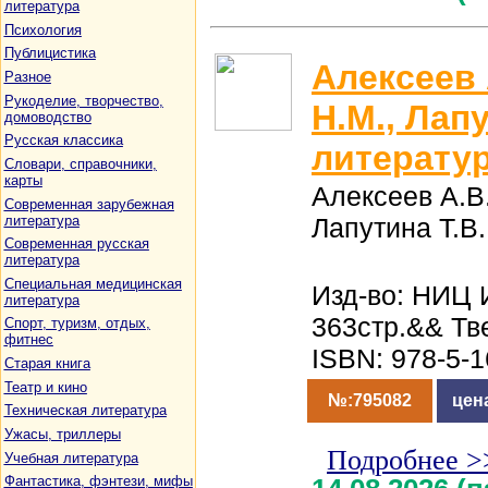
литература
Психология
Публицистика
Алексеев 
Разное
Рукоделие, творчество,
Н.М., Лап
домоводство
Русская классика
литерату
Словари, справочники,
карты
Алексеев А.В.
Современная зарубежная
литература
Лапутина Т.В
Современная русская
литература
Специальная медицинская
Изд-во: НИЦ 
литература
363стр.&& Тв
Спорт, туризм, отдых,
фитнес
ISBN: 978-5-
Старая книга
Театр и кино
№:795082
цен
Техническая литература
Ужасы, триллеры
Подробнее >
Учебная литература
Фантастика, фэнтези, мифы