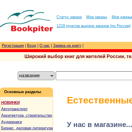
Статус заказа
Мои заказы
Мои данны
1219 пунктов выдачи заказов (по России)
Регистрация
|
Вход
|
О нас
|
Заявка на книгу
|
Широкий выбор книг для жителей России, тел.
Основные разделы
Естественные
НОВИНКИ
Автотранспорт
Архитектура, строительство
Аудиокниги
У нас в магазине..
Бизнес, деловая литература