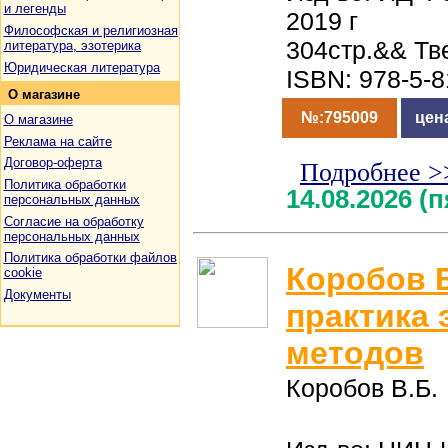
и легенды
2019 г
Философская и религиозная
304стр.&& Тв
литература, эзотерика
Юридическая литература
ISBN: 978-5-
О
магазине
№:795009
цен
О магазине
Реклама на сайте
Договор-оферта
Подробнее >
Политика обработки
14.08.2026 (
персональных данных
Согласие на обработку
персональных данных
Политика обработки файлов
Коробов В
cookie
Документы
практика 
методов
Коробов В.Б.