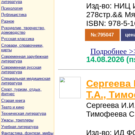
литература
Изд-во: НИЦ 
Психология
278стр.&& Мя
Публицистика
Разное
ISBN: 978-5-
Рукоделие, творчество,
домоводство
№:795047
цен
Русская классика
Словари, справочники,
Подробнее >
карты
Современная зарубежная
14.08.2026 (
литература
Современная русская
литература
Специальная медицинская
Сергеева 
литература
Спорт, туризм, отдых,
Т.А., Тим
фитнес
Старая книга
Сергеева И.И.
Театр и кино
Тимофеева С
Техническая литература
Ужасы, триллеры
Учебная литература
Изд-во: ИД 
Фантастика, фэнтези, мифы