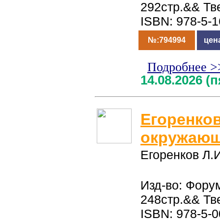
292стр.&& Тв
ISBN: 978-5-
№:794994
цен
Подробнее >
14.08.2026 (
Егоренков
окружающ
Егоренков Л.И
Изд-во: Фору
248стр.&& Тв
ISBN: 978-5-