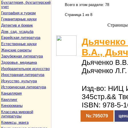
Бухгалтерия, бухгалтерский
Всего в этом разделе: 78
учет
География и туризм
Страница 1 из 8
Гуманитарные науки
Страницы
Детектив и боевик
Дом, сад, усадьба
Еврейская литература
Дьяченко 
Естественные науки
В.А., Дья
Женские секреты
Зарубежная литература
Дьяченко В.В.
Здоровье, медицина
Изобразительное искусство
Дьяченко Л.Г.
Иностранная литература
Искусство, культура
Изд-во: НИЦ 
Историческая литература
Канцелярия
345стр.&& Тв
Квиллинг
ISBN: 978-5-
Кинороманы
Классика мировой
№:795079
цен
литературы
Комиксы, манга