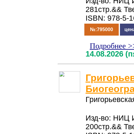
Изд-во: НИЦ 
281стр.&& Тв
ISBN: 978-5-
№:795000
цен
Подробнее >
14.08.2026 (
Григорьев
Биогеогр
Григорьевска
Изд-во: НИЦ 
200стр.&& Тв