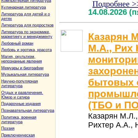
Компьютерная литература
Подробнее >
Кулинарная литература
14.08.2026 (
Литература для детей и о
детях
Литература для подростков
Литература по экономике,
Казарян М
маркетингу и менеджменту
Любовный роман
М.А., Рих
Любовь и эротика, красота
монитори
Магия, окультизм,
непознанные явления
захороне
Мемуары и биографии
Музыкальная литература
бытовых 
Научно-популярная
литература
промышле
Отдых и развлечения.
Юмор и сатира
(ТБО и П
Подарочные издания
Познавательная литература
Казарян М.Л.
Политика, военная
литература
Рихтер А.А., 
Поэзия
Приключенческая