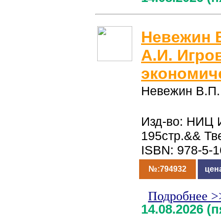
Невежин В
А.И. Игро
экономич
Невежин В.П.
Изд-во: НИЦ 
195стр.&& Тв
ISBN: 978-5-
№:794932
цен
Подробнее >
14.08.2026 (