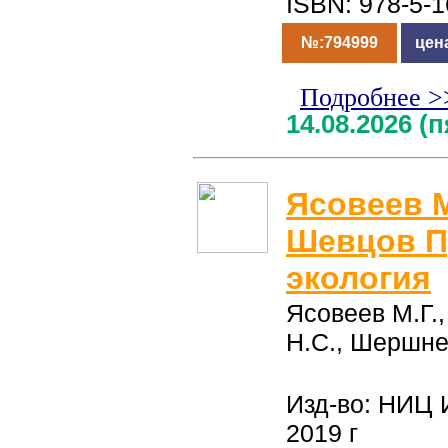
ISBN: 978-5-
№:794999
цен
Подробнее >
14.08.2026 (
Ясовеев М.
Шевцов 
экология
Ясовеев М.Г.
Н.С., Шершн
Изд-во: НИЦ 
2019 г