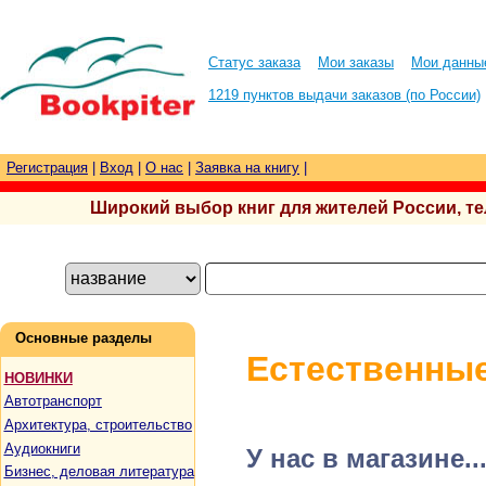
Статус заказа
Мои заказы
Мои данны
1219 пунктов выдачи заказов (по России)
Регистрация
|
Вход
|
О нас
|
Заявка на книгу
|
Широкий выбор книг для жителей России, тел.
Основные разделы
Естественные
НОВИНКИ
Автотранспорт
Архитектура, строительство
Аудиокниги
У нас в магазине..
Бизнес, деловая литература