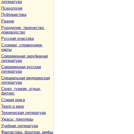
литература
Психология
Публицистика
Разное
Рукоделие, творчество,
домоводство
Русская классика
Словари, справочники,
карты
Современная зарубежная
литература
Современная русская
литература
Специальная медицинская
литература
Спорт, туризм, отдых,
фитнес
Старая книга
Театр и кино
Техническая литература
Ужасы, триллеры
Учебная литература
Фантастика, фэнтези, мифы