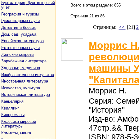
Бухгалтерия, бухгалтерский
Всего в этом разделе: 855
учет
География и туризм
Страница 21 из 86
Гуманитарные науки
Страницы:
<<
[21]
Детектив и боевик
Дом, сад, усадьба
Еврейская литература
Моррис Н
Естественные науки
революци
Женские секреты
Зарубежная литература
машины У
Здоровье, медицина
Изобразительное искусство
"Капитала
Иностранная литература
Искусство, культура
Моррис Н.
Историческая литература
Серия: Семе
Канцелярия
"История"
Квиллинг
Кинороманы
Изд-во: Амфо
Классика мировой
47стр.&& Тве
литературы
Комиксы, манга
ISBN: 978-5-