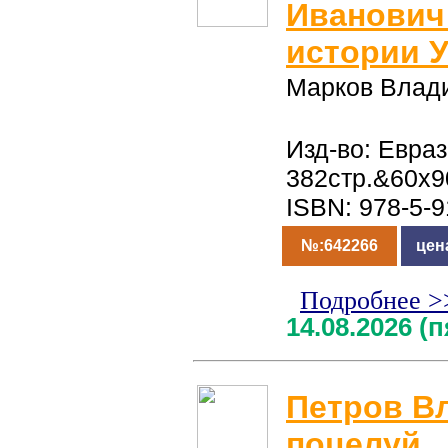
Иванович
истории У
Марков Влад
Изд-во: Евраз
382стр.&60x9
ISBN: 978-5-
№:642266
цен
Подробнее >
14.08.2026 (
Петров В
поцелуй