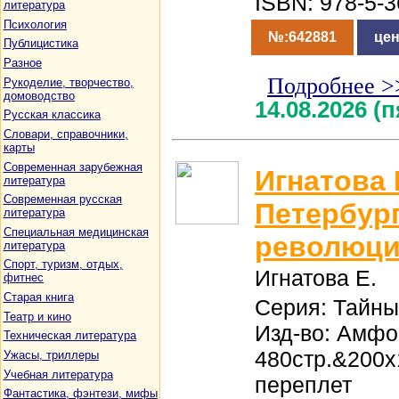
ISBN: 978-5-
литература
Психология
№:642881
цен
Публицистика
Разное
Подробнее >
Рукоделие, творчество,
домоводство
14.08.2026 (
Русская классика
Словари, справочники,
карты
Современная зарубежная
Игнатова 
литература
Современная русская
Петербург
литература
Специальная медицинская
революц
литература
Спорт, туризм, отдых,
Игнатова Е.
фитнес
Старая книга
Серия: Тайны
Театр и кино
Изд-во: Амфо
Техническая литература
480стр.&200
Ужасы, триллеры
Учебная литература
переплет
Фантастика, фэнтези, мифы