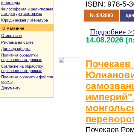
ISBN: 978-5-
и легенды
Философская и религиозная
литература, эзотерика
№:642880
цен
Юридическая литература
О
магазине
Подробнее >
О магазине
14.08.2026 (
Реклама на сайте
Договор-оферта
Политика обработки
персональных данных
Почекаев
Согласие на обработку
персональных данных
Юлианови
Политика обработки файлов
cookie
самозван
Документы
империй".
монгольск
переворо
Почекаев Ро