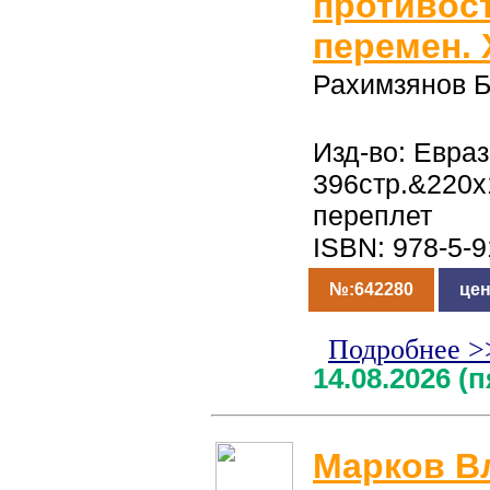
противост
перемен. 
Рахимзянов Б
Изд-во: Евраз
396стр.&220
переплет
ISBN: 978-5-
№:642280
цен
Подробнее >
14.08.2026 (
Марков В