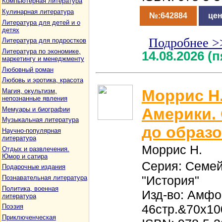
Компьютерная литература
Кулинарная литература
№:642884
цен
Литература для детей и о
детях
Подробнее >
Литература для подростков
Литература по экономике,
14.08.2026 (
маркетингу и менеджменту
Любовный роман
Любовь и эротика, красота
Моррис Н
Магия, окультизм,
непознанные явления
Америки.
Мемуары и биографии
Музыкальная литература
до образ
Научно-популярная
литература
Моррис Н.
Отдых и развлечения.
Юмор и сатира
Серия: Семе
Подарочные издания
"История"
Познавательная литература
Политика, военная
Изд-во: Амфо
литература
46стр.&70x10
Поэзия
Приключенческая