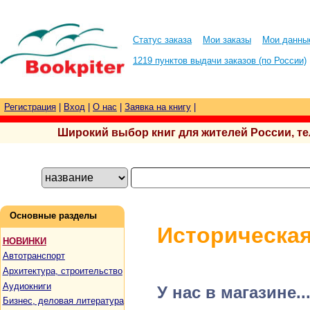
Статус заказа
Мои заказы
Мои данны
1219 пунктов выдачи заказов (по России)
Регистрация
|
Вход
|
О нас
|
Заявка на книгу
|
Широкий выбор книг для жителей России, тел.
Основные разделы
Историческая
НОВИНКИ
Автотранспорт
Архитектура, строительство
Аудиокниги
У нас в магазине..
Бизнес, деловая литература