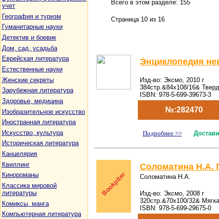
Всего в этом разделе: 155
учет
География и туризм
Страница 10 из 16
Гуманитарные науки
Детектив и боевик
Дом, сад, усадьба
Еврейская литература
Энциклопедия нев
Естественные науки
Женские секреты
Изд-во: Эксмо, 2010 г
384стр.&84x108/16& Твер
Зарубежная литература
ISBN: 978-5-699-39673-3
Здоровье, медицина
№:282470
Изобразительное искусство
Иностранная литература
Искусство, культура
Подробнее >>
Достави
Историческая литература
Канцелярия
Квиллинг
Соломатина Н.А. 
Кинороманы
Соломатина Н.А.
Классика мировой
литературы
Изд-во: Эксмо, 2008 г
320стр.&70x100/32& Мягк
Комиксы, манга
ISBN: 978-5-699-29675-0
Компьютерная литература