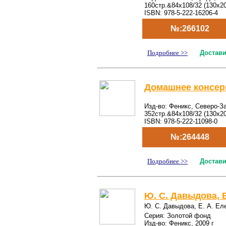
160стр.&84x108/32 (130х2
ISBN: 978-5-222-16206-4
№:266102
Подробнее >>
Достави
Домашнее консер
Изд-во: Феникс, Северо-За
352стр.&84x108/32 (130х2
ISBN: 978-5-222-11098-0
№:264448
Подробнее >>
Достави
Ю. С. Давыдова, 
Ю. С. Давыдова, Е. А. Ел
Серия: Золотой фонд
Изд-во: Феникс, 2009 г