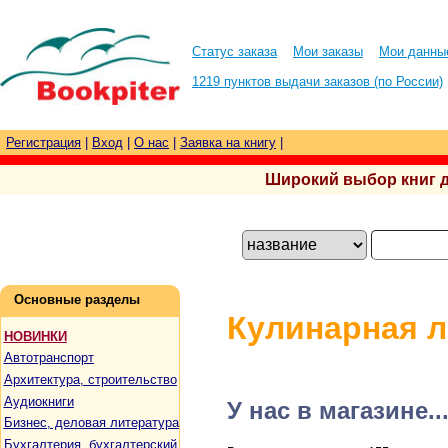
Статус заказа
Мои заказы
Мои данны
1219 пунктов выдачи заказов (по России)
Регистрация
|
Вход
|
О нас
|
Заявка на книгу
|
Широкий выбор книг для
Основные разделы
Кулинарная л
НОВИНКИ
Автотранспорт
Архитектура, строительство
Аудиокниги
У нас в магазине..
Бизнес, деловая литература
Бухгалтерия, бухгалтерский