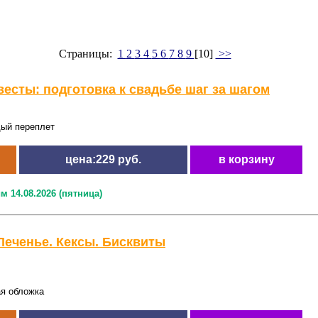
Страницы:
1
2
3
4
5
6
7
8
9
[10]
>>
есты: подготовка к свадьбе шаг за шагом
дый переплет
цена:229 руб.
в корзину
м 14.08.2026 (пятница)
Печенье. Кексы. Бисквиты
ая обложка