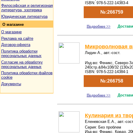
ISBN: 978-5-222-14383-4
Философская и религиозная
литература, эзотерика
№:266759
Юридическая литература
О
магазине
Подробнее >>
Достави
О магазине
Реклама на сайте
Договор-оферта
Микроволновая в
Политика обработки
Лидин А., авт.-сост.
персональных данных
Согласие на обработку
Изд-во: Феникс, Северо-За
персональных данных
240стр.&84x108/32 (130х2
ISBN: 978-5-222-14384-1
Политика обработки файлов
cookie
№:266758
Документы
Подробнее >>
Достави
Кулинария из тво
Еленевская Е.А., авт.-сост
Серия: Без проблем
Изд-во: Феникс, Кредо, 20