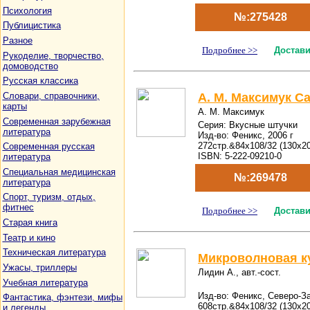
Психология
№:275428
Публицистика
Разное
Подробнее >>
Достави
Рукоделие, творчество,
домоводство
Русская классика
Словари, справочники,
А. М. Максимук С
карты
А. М. Максимук
Современная зарубежная
Серия: Вкусные штучки
литература
Изд-во: Феникс, 2006 г
272стр.&84x108/32 (130х2
Современная русская
ISBN: 5-222-09210-0
литература
Специальная медицинская
№:269478
литература
Спорт, туризм, отдых,
фитнес
Подробнее >>
Достави
Старая книга
Театр и кино
Техническая литература
Микроволновая к
Ужасы, триллеры
Лидин А., авт.-сост.
Учебная литература
Изд-во: Феникс, Северо-За
Фантастика, фэнтези, мифы
608стр.&84x108/32 (130х2
и легенды