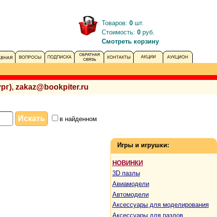
Товаров:
0
шт.
Стоимость:
0
руб.
Смотреть корзину
рг), zakaz@bookpiter.ru
в найденном
Игры и игрушки:
НОВИНКИ
3D пазлы
Авиамодели
Автомодели
Аксессуары для моделирования
Аксессуары для пазлов