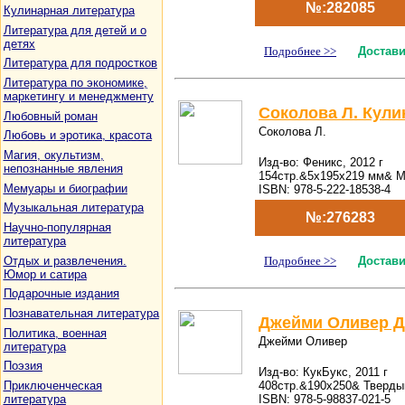
№:282085
Кулинарная литература
Литература для детей и о
детях
Подробнее >>
Достави
Литература для подростков
Литература по экономике,
маркетингу и менеджменту
Соколова Л. Кули
Любовный роман
Соколова Л.
Любовь и эротика, красота
Магия, окультизм,
Изд-во: Феникс, 2012 г
непознанные явления
154стр.&5x195x219 мм& М
Мемуары и биографии
ISBN: 978-5-222-18538-4
Музыкальная литература
№:276283
Научно-популярная
литература
Отдых и развлечения.
Подробнее >>
Достави
Юмор и сатира
Подарочные издания
Познавательная литература
Джейми Оливер Дж
Политика, военная
Джейми Оливер
литература
Поэзия
Изд-во: КукБукс, 2011 г
Приключенческая
408стр.&190x250& Тверды
литература
ISBN: 978-5-98837-021-5