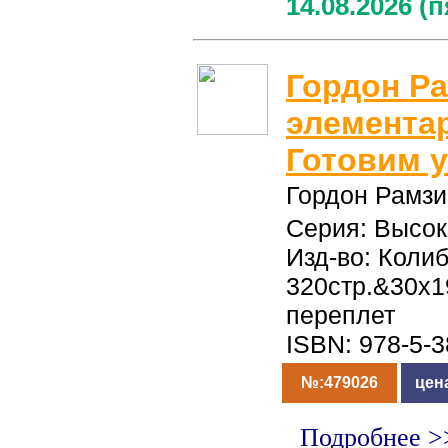
14.08.2026 (
Гордон Р
элемента
Готовим 
Гордон Рамзи
Серия: Высок
Изд-во: Колиб
320стр.&30x
переплет
ISBN: 978-5-
№:479026
цен
Подробнее >