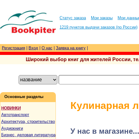
Статус заказа
Мои заказы
Мои данны
1219 пунктов выдачи заказов (по России)
Регистрация
|
Вход
|
О нас
|
Заявка на книгу
|
Широкий выбор книг для жителей России, тел.
Основные разделы
Кулинарная л
НОВИНКИ
Автотранспорт
Архитектура, строительство
Аудиокниги
У нас в магазине..
Бизнес, деловая литература