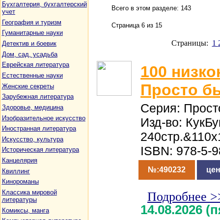
Бухгалтерия, бухгалтерский
Всего в этом разделе: 143
учет
География и туризм
Страница 6 из 15
Гуманитарные науки
Страницы:
1
Детектив и боевик
Дом, сад, усадьба
Еврейская литература
100 низк
Естественные науки
Просто бы
Женские секреты
Зарубежная литература
Серия: Прост
Здоровье, медицина
Изобразительное искусство
Изд-во: КукБу
Иностранная литература
240стр.&110x
Искусство, культура
ISBN: 978-5-
Историческая литература
Канцелярия
№:490232
цен
Квиллинг
Кинороманы
Классика мировой
Подробнее >
литературы
14.08.2026 (
Комиксы, манга