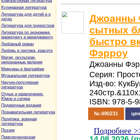
Компьютерная литература
Кулинарная литература
Литература для детей и о
Джоанны 
детях
Литература для подростков
сытных б
Литература по экономике,
маркетингу и менеджменту
быстро в
Любовный роман
Фэрроу
Любовь и эротика, красота
Магия, окультизм,
непознанные явления
Джоанны Фэр
Мемуары и биографии
Серия: Прост
Музыкальная литература
Изд-во: КукБу
Научно-популярная
литература
240стр.&110x
Отдых и развлечения.
Юмор и сатира
ISBN: 978-5-
Подарочные издания
Познавательная литература
№:490231
цен
Политика, военная
литература
Подробнее >
Поэзия
Приключенческая
14.08.2026 (