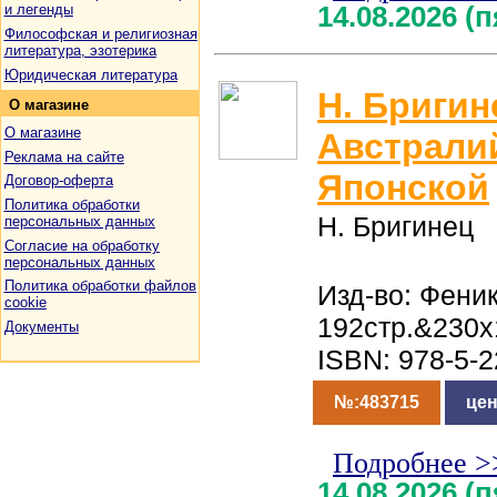
14.08.2026 (
и легенды
Философская и религиозная
литература, эзотерика
Юридическая литература
Н. Бригин
О
магазине
О магазине
Австрали
Реклама на сайте
Японской
Договор-оферта
Политика обработки
Н. Бригинец
персональных данных
Согласие на обработку
персональных данных
Политика обработки файлов
Изд-во: Феник
cookie
192стр.&230x
Документы
ISBN: 978-5-2
№:483715
цен
Подробнее >
14.08.2026 (