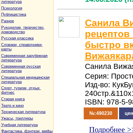
литература
Психология
Публицистика
Санила В
Разное
Рукоделие, творчество,
рецептов 
домоводство
Русская классика
быстро вк
Словари, справочники,
карты
Вижаякар
Современная зарубежная
литература
Санила Вижа
Современная русская
литература
Серия: Прост
Специальная медицинская
литература
Изд-во: КукБу
Спорт, туризм, отдых,
240стр.&110x
фитнес
Старая книга
ISBN: 978-5-
Театр и кино
Техническая литература
№:490230
цен
Ужасы, триллеры
Учебная литература
Подробнее >
Фантастика, фэнтези, мифы