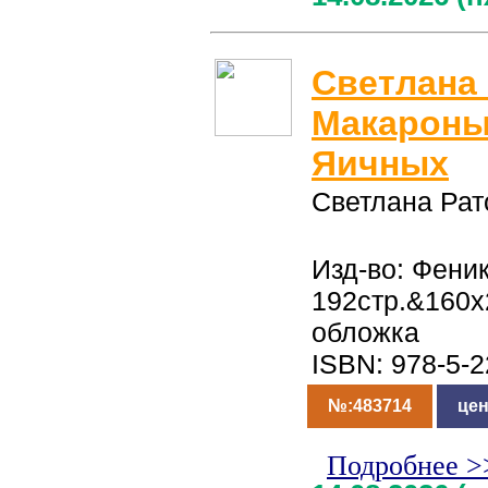
Светлана
Макароны
Яичных
Светлана Рат
Изд-во: Феник
192стр.&160x
обложка
ISBN: 978-5-
№:483714
цен
Подробнее >