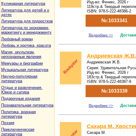
Изд-во: Феникс, 2026 г
Кулинарная литература
119стр.& Твердый перепл
Литература для детей и о
ISBN: 978-5-222-48386-2
детях
№:1033341
Литература для подростков
Литература по экономике,
маркетингу и менеджменту
Подробнее >>
Достави
Любовный роман
Любовь и эротика, красота
Магия, окультизм,
Андриевская Ж.В.
непознанные явления
Андриевская Ж.В.
Мемуары и биографии
Серия: Удивительная Рус
Музыкальная литература
Изд-во: Феникс, 2026 г
Научно-популярная
183стр.& Твердый перепл
литература
ISBN: 978-5-222-48387-9
Отдых и развлечения.
№:1033339
Юмор и сатира
Подарочные издания
Познавательная литература
Подробнее >>
Достави
Политика, военная
литература
Поэзия
Сахара М. Хвостик
Приключенческая
Сахара М.
литература