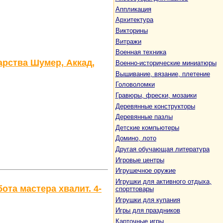
Аппликация
Архитектура
Викторины
Витражи
Военная техника
рства Шумер, Аккад,
Военно-исторические миниатюры
Вышивание, вязание, плетение
Головоломки
Гравюры, фрески, мозаики
Деревянные конструкторы
Деревянные пазлы
Детские компьютеры
Домино, лото
Другая обучающая литература
Игровые центры
Игрушечное оружие
Игрушки для активного отдыха,
та мастера хвалит. 4-
спорттовары
Игрушки для купания
Игры для праздников
Карточные игры