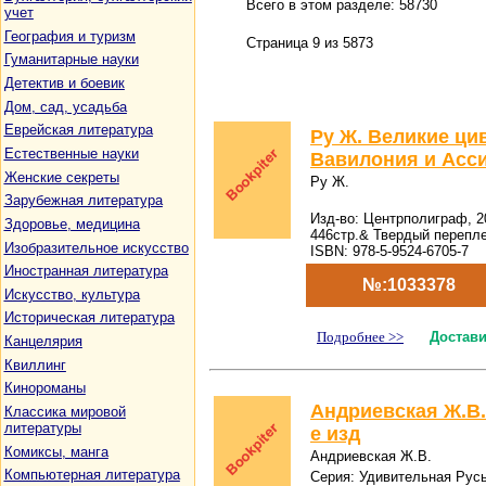
Всего в этом разделе: 58730
учет
География и туризм
Страница 9 из 5873
Гуманитарные науки
Детектив и боевик
Дом, сад, усадьба
Еврейская литература
Ру Ж. Великие ци
Естественные науки
Вавилония и Асси
Женские секреты
Ру Ж.
Зарубежная литература
Изд-во: Центрполиграф, 2
Здоровье, медицина
446стр.& Твердый перепл
Изобразительное искусство
ISBN: 978-5-9524-6705-7
Иностранная литература
№:1033378
Искусство, культура
Историческая литература
Подробнее >>
Достави
Канцелярия
Квиллинг
Кинороманы
Андриевская Ж.В.
Классика мировой
литературы
е изд
Комиксы, манга
Андриевская Ж.В.
Компьютерная литература
Серия: Удивительная Рус