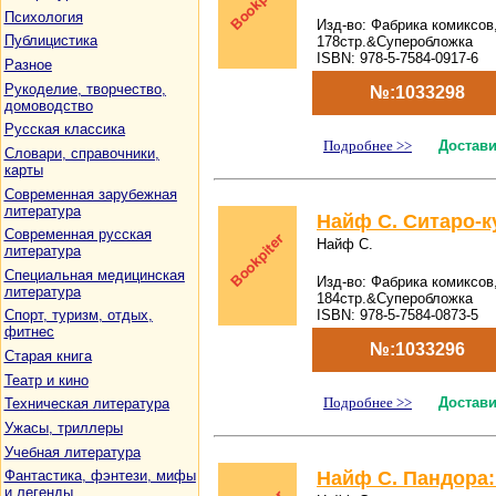
Психология
Изд-во: Фабрика комиксов,
Публицистика
178стр.&Суперобложка
ISBN: 978-5-7584-0917-6
Разное
Рукоделие, творчество,
№:1033298
домоводство
Русская классика
Подробнее >>
Достави
Словари, справочники,
карты
Современная зарубежная
литература
Найф С. Ситаро-ку
Современная русская
Найф С.
литература
Специальная медицинская
Изд-во: Фабрика комиксов,
литература
184стр.&Суперобложка
ISBN: 978-5-7584-0873-5
Спорт, туризм, отдых,
фитнес
№:1033296
Старая книга
Театр и кино
Подробнее >>
Достави
Техническая литература
Ужасы, триллеры
Учебная литература
Найф С. Пандора:
Фантастика, фэнтези, мифы
и легенды