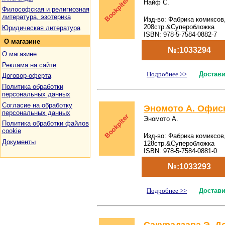
Найф С.
Философская и религиозная
литература, эзотерика
Изд-во: Фабрика комиксов,
208стр.&Суперобложка
Юридическая литература
ISBN: 978-5-7584-0882-7
О
магазине
№:1033294
О магазине
Реклама на сайте
Подробнее >>
Достави
Договор-оферта
Политика обработки
персональных данных
Согласие на обработку
Эномото А. Офисн
персональных данных
Эномото А.
Политика обработки файлов
cookie
Изд-во: Фабрика комиксов,
Документы
128стр.&Суперобложка
ISBN: 978-5-7584-0881-0
№:1033293
Подробнее >>
Достави