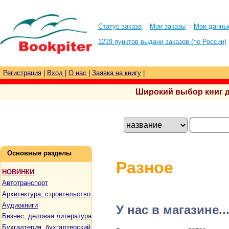
Статус заказа
Мои заказы
Мои данны
1219 пунктов выдачи заказов (по России)
Регистрация
|
Вход
|
О нас
|
Заявка на книгу
|
Широкий выбор книг для
Основные разделы
Разное
НОВИНКИ
Автотранспорт
Архитектура, строительство
Аудиокниги
У нас в магазине..
Бизнес, деловая литература
Бухгалтерия, бухгалтерский