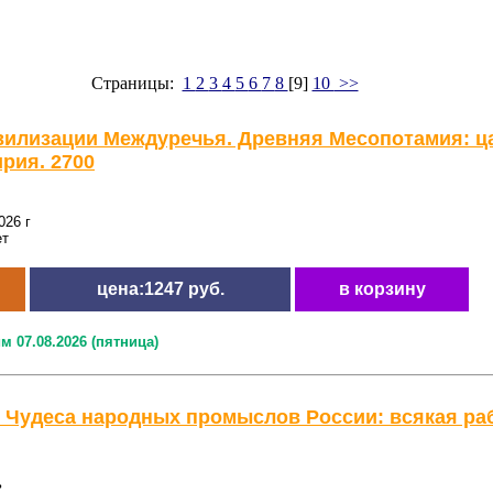
Страницы:
1
2
3
4
5
6
7
8
[9]
10
>>
вилизации Междуречья. Древняя Месопотамия: ца
рия. 2700
026 г
ет
цена:1247 руб.
в корзину
м 07.08.2026 (пятница)
 Чудеса народных промыслов России: всякая рабо
ь