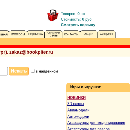
Товаров:
0
шт.
Стоимость:
0
руб.
Смотреть корзину
рг), zakaz@bookpiter.ru
в найденном
Игры и игрушки:
НОВИНКИ
3D пазлы
Авиамодели
Автомодели
Аксессуары для моделирования
Аксессуары для пазлов