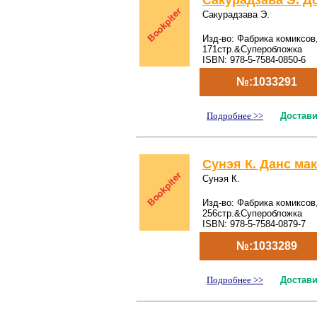
Сакурадзава Э. Д
Сакурадзава Э.
Изд-во: Фабрика комиксов,
171стр.&Суперобложка
ISBN: 978-5-7584-0850-6
№:1033291
Подробнее >>
Достави
Сунэя К. Данс мака
Сунэя К.
Изд-во: Фабрика комиксов,
256стр.&Суперобложка
ISBN: 978-5-7584-0879-7
№:1033289
Подробнее >>
Достави