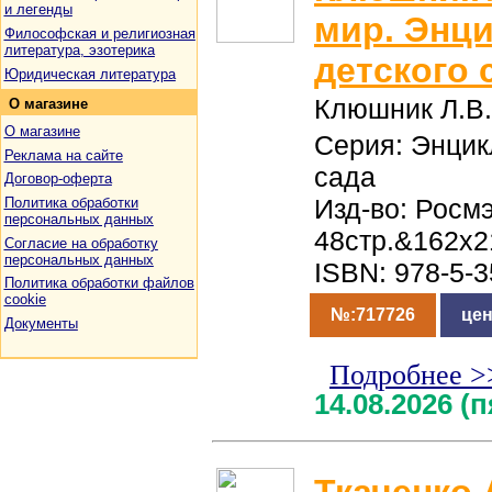
и легенды
мир. Энц
Философская и религиозная
литература, эзотерика
детского 
Юридическая литература
Клюшник Л.В.
О
магазине
О магазине
Серия: Энцик
Реклама на сайте
сада
Договор-оферта
Изд-во: Росмэ
Политика обработки
персональных данных
48стр.&162x2
Согласие на обработку
персональных данных
ISBN: 978-5-
Политика обработки файлов
cookie
№:717726
цен
Документы
Подробнее >
14.08.2026 (