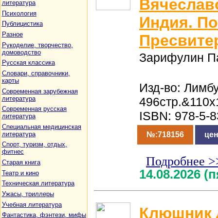
Вячеслав
литература
Психология
Индия. П
Публицистика
Разное
Пресвите
Рукоделие, творчество,
домоводство
Зарифулин П
Русская классика
Словари, справочники,
карты
Изд-во: Лимбу
Современная зарубежная
литература
496стр.&110x
Современная русская
ISBN: 978-5-
литература
Специальная медицинская
литература
№:718156
цен
Спорт, туризм, отдых,
фитнес
Подробнее >
Старая книга
14.08.2026 (
Театр и кино
Техническая литература
Ужасы, триллеры
Учебная литература
Клюшник 
Фантастика, фэнтези, мифы