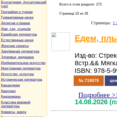
Бухгалтерия, бухгалтерский
Всего в этом разделе: 273
учет
География и туризм
Страница 10 из 28
Гуманитарные науки
Страницы:
1
Детектив и боевик
Дом, сад, усадьба
Еврейская литература
Едем, пл
Естественные науки
Женские секреты
Зарубежная литература
Изд-во: Стрек
Здоровье, медицина
8стр.&& Мягк
Изобразительное искусство
Иностранная литература
ISBN: 978-5-
Искусство, культура
Историческая литература
№:719079
цен
Канцелярия
Квиллинг
Подробнее >
Кинороманы
14.08.2026 (
Классика мировой
литературы
Комиксы, манга