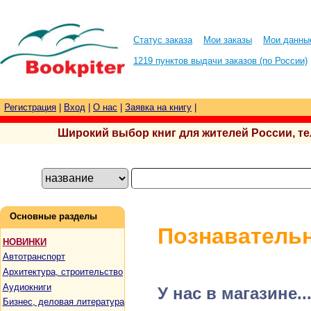
Статус заказа
Мои заказы
Мои данны
1219 пунктов выдачи заказов (по России)
Регистрация
|
Вход
|
О нас
|
Заявка на книгу
|
Широкий выбор книг для жителей России, тел.
Основные разделы
Познавательн
НОВИНКИ
Автотранспорт
Архитектура, строительство
Аудиокниги
У нас в магазине..
Бизнес, деловая литература