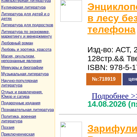
Компьютерная литература
Энциклоп
Кулинарная литература
Литература для детей и о
в лесу бе
детях
Литература для подростков
телефона
Литература по экономике,
маркетингу и менеджменту
Любовный роман
Изд-во: АСТ, 
Любовь и эротика, красота
Магия, окультизм,
128стр.&& Тв
непознанные явления
ISBN: 978-5-
Мемуары и биографии
Музыкальная литература
№:718919
цен
Научно-популярная
литература
Отдых и развлечения.
Подробнее >
Юмор и сатира
14.08.2026 (
Подарочные издания
Познавательная литература
Политика, военная
литература
Зарифули
Поэзия
Приключенческая