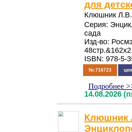
для детск
Клюшник Л.В.
Серия: Энцик
сада
Изд-во: Росмэ
48стр.&162x2
ISBN: 978-5-
№:716723
цен
Подробнее >
14.08.2026 (
Клюшник Л
Энциклоп