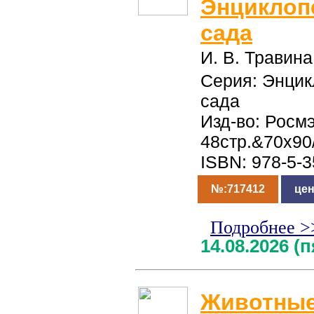
Энциклоп
сада
И. В. Травина
Серия: Энцик
сада
Изд-во: Росмэ
48стр.&70x90
ISBN: 978-5-
№:717412
цен
Подробнее >
14.08.2026 (
Животные