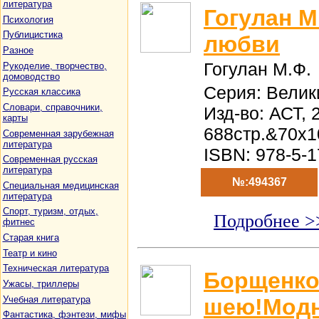
литература
Гогулан М
Психология
Публицистика
любви
Разное
Гогулан М.Ф.
Рукоделие, творчество,
домоводство
Серия: Велик
Русская классика
Словари, справочники,
Изд-во: АСТ, 
карты
688стр.&70x1
Современная зарубежная
литература
ISBN: 978-5-
Современная русская
литература
№:494367
Специальная медицинская
литература
Спорт, туризм, отдых,
Подробнее >
фитнес
Старая книга
Театр и кино
Техническая литература
Борщенко
Ужасы, триллеры
Учебная литература
шею!Модн
Фантастика, фэнтези, мифы