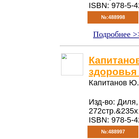
ISBN: 978-5-
№:488998
Подробнее >
Капитано
здоровья 
Капитанов Ю.
Изд-во: Диля,
272стр.&235x
ISBN: 978-5-
№:488997