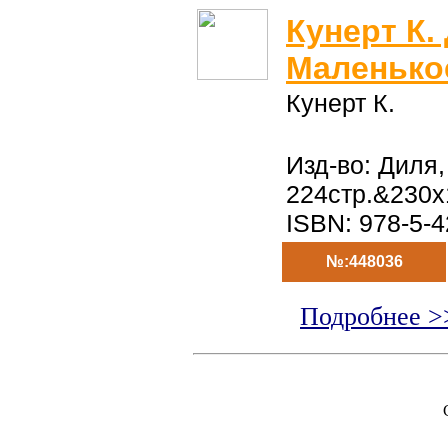
Кунерт К.
Маленько
Кунерт К.
Изд-во: Диля,
224стр.&230
ISBN: 978-5-
№:448036
Подробнее >