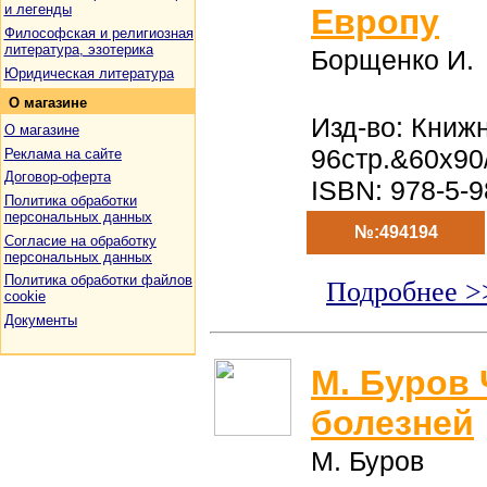
и легенды
Европу
Философская и религиозная
литература, эзотерика
Борщенко И.
Юридическая литература
О
магазине
Изд-во: Книжн
О магазине
96стр.&60x90
Реклама на сайте
Договор-оферта
ISBN: 978-5-
Политика обработки
персональных данных
№:494194
Согласие на обработку
персональных данных
Политика обработки файлов
Подробнее >
cookie
Документы
М. Буров 
болезней
М. Буров