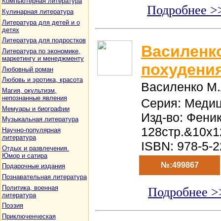
Компьютерная литература
Подробнее >
Кулинарная литература
Литература для детей и о
детях
Литература для подростков
Василенк
Литература по экономике,
маркетингу и менеджменту
похудени
Любовный роман
Любовь и эротика, красота
Василенко М.
Магия, окультизм,
непознанные явления
Серия: Медиц
Мемуары и биографии
Изд-во: Фени
Музыкальная литература
128стр.&10x1
Научно-популярная
литература
ISBN: 978-5-
Отдых и развлечения.
Юмор и сатира
№:499867
Подарочные издания
Познавательная литература
Политика, военная
Подробнее >
литература
Поэзия
Приключенческая