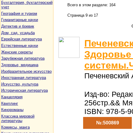
Бухгалтерия, бухгалтерский
Всего в этом разделе: 164
учет
География и туризм
Страница 9 из 17
Гуманитарные науки
Детектив и боевик
Дом, сад, усадьба
Еврейская литература
Печеневск
Естественные науки
Здоровье
Женские секреты
Зарубежная литература
системы.Ч
Здоровье, медицина
Изобразительное искусство
Печеневский А
Иностранная литература
Искусство, культура
Историческая литература
Изд-во: Редак
Канцелярия
256стр.&& Мя
Квиллинг
ISBN: 978-5-9
Кинороманы
Классика мировой
литературы
№:500869
Комиксы, манга