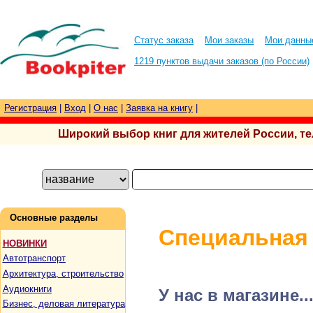
Статус заказа
Мои заказы
Мои данны
1219 пунктов выдачи заказов (по России)
Регистрация
|
Вход
|
О нас
|
Заявка на книгу
|
Широкий выбор книг для жителей России, тел.
Основные разделы
Специальная
НОВИНКИ
Автотранспорт
Архитектура, строительство
Аудиокниги
У нас в магазине..
Бизнес, деловая литература