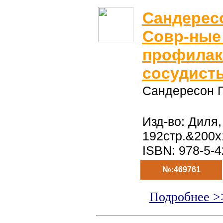
Сандересо
Совр-ные
профилакт
сосудист
Сандересон 
Изд-во: Диля,
192стр.&200x
ISBN: 978-5-
№:469761
Подробнее >