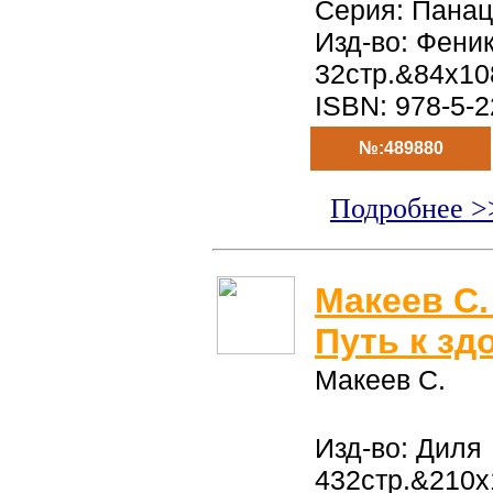
Серия: Пана
Изд-во: Фени
32стр.&84x10
ISBN: 978-5-
№:489880
Подробнее >
Макеев С
Путь к зд
Макеев С.
Изд-во: Диля
432стр.&210x