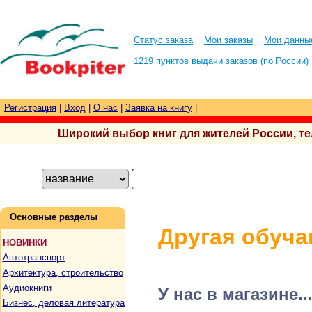
Статус заказа
Мои заказы
Мои данны
1219 пунктов выдачи заказов (по России)
Регистрация
|
Вход
|
О нас
|
Заявка на книгу
|
Широкий выбор книг для жителей России, тел.
Основные разделы
Другая обуч
НОВИНКИ
Автотранспорт
Архитектура, строительство
Аудиокниги
У нас в магазине..
Бизнес, деловая литература