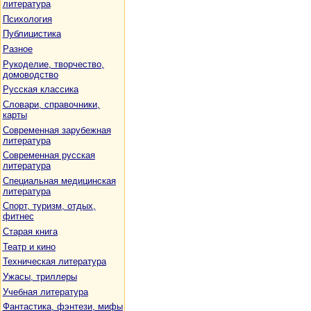
литература
Психология
Публицистика
Разное
Рукоделие, творчество,
домоводство
Русская классика
Словари, справочники,
карты
Современная зарубежная
литература
Современная русская
литература
Специальная медицинская
литература
Спорт, туризм, отдых,
фитнес
Старая книга
Театр и кино
Техническая литература
Ужасы, триллеры
Учебная литература
Фантастика, фэнтези, мифы