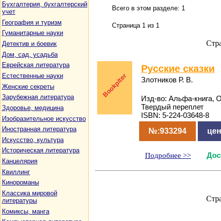
Бухгалтерия, бухгалтерский
Всего в этом разделе: 1
учет
География и туризм
Страница 1 из 1
Гуманитарные науки
Стр
Детектив и боевик
Дом, сад, усадьба
Еврейская литература
Русские сказки
Естественные науки
Злотников Р. В.
Женские секреты
Зарубежная литература
Изд-во: Альфа-книга, 
Твердый переплет
Здоровье, медицина
ISBN: 5-224-03648-8
Изобразительное искусство
Иностранная литература
№:933294
цен
Искусство, культура
Историческая литература
Подробнее >>
Дос
Канцелярия
Квиллинг
Кинороманы
Классика мировой
Стр
литературы
Комиксы, манга