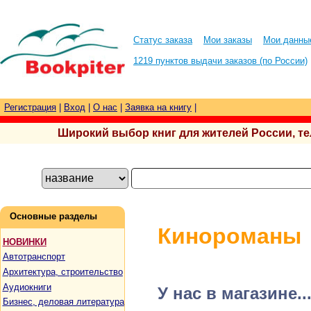
Статус заказа
Мои заказы
Мои данны
1219 пунктов выдачи заказов (по России)
Регистрация
|
Вход
|
О нас
|
Заявка на книгу
|
Широкий выбор книг для жителей России, тел.
Основные разделы
Кинороманы
НОВИНКИ
Автотранспорт
Архитектура, строительство
Аудиокниги
У нас в магазине..
Бизнес, деловая литература