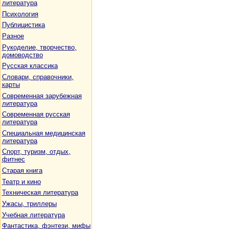
литература
Психология
Публицистика
Разное
Рукоделие, творчество,
домоводство
Русская классика
Словари, справочники,
карты
Современная зарубежная
литература
Современная русская
литература
Специальная медицинская
литература
Спорт, туризм, отдых,
фитнес
Старая книга
Театр и кино
Техническая литература
Ужасы, триллеры
Учебная литература
Фантастика, фэнтези, мифы