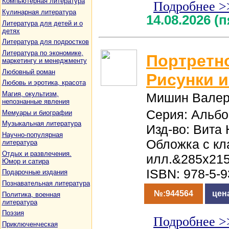
Компьютерная литература
Подробнее >
Кулинарная литература
14.08.2026 (
Литература для детей и о
детях
Литература для подростков
Литература по экономике,
Портретно
маркетингу и менеджменту
Любовный роман
Рисунки и
Любовь и эротика, красота
Магия, окультизм,
Мишин Валер
непознанные явления
Серия: Альб
Мемуары и биографии
Музыкальная литература
Изд-во: Вита 
Научно-популярная
Обложка с кл
литература
Отдых и развлечения.
илл.&285x21
Юмор и сатира
ISBN: 978-5-
Подарочные издания
Познавательная литература
№:944564
цен
Политика, военная
литература
Поэзия
Подробнее >
Приключенческая