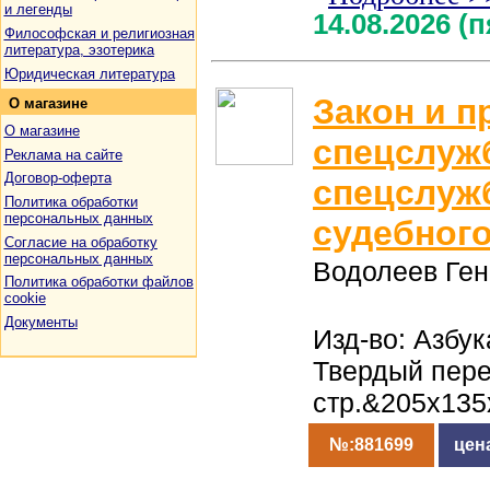
и легенды
14.08.2026 (
Философская и религиозная
литература, эзотерика
Юридическая литература
Закон и п
О
магазине
О магазине
спецслуж
Реклама на сайте
Договор-оферта
спецслуж
Политика обработки
персональных данных
судебного
Согласие на обработку
персональных данных
Водолеев Ге
Политика обработки файлов
cookie
Документы
Изд-во: Азбук
Твердый пер
стр.&205x135
№:881699
цен