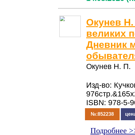
Окунев Н.
великих п
Дневник 
обывател
Окунев Н. П.
Изд-во: Кучко
976стр.&165x
ISBN: 978-5-
№:852238
цен
Подробнее >