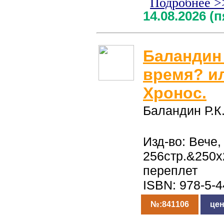
Подробнее >
14.08.2026 (
Баландин 
время? и
Хронос.
Баландин Р.К
Изд-во: Вече,
256стр.&250
переплет
ISBN: 978-5-
№:841106
цен