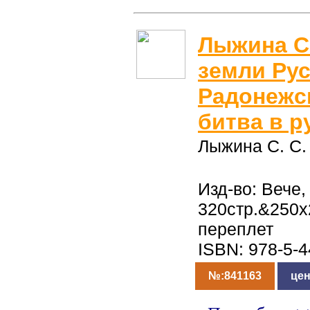
Лыжина С.
земли Рус
Радонежс
битва в р
Лыжина С. С.
Изд-во: Вече,
320стр.&250
переплет
ISBN: 978-5-
№:841163
цен