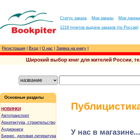
Статус заказа
Мои заказы
Мои данны
1219 пунктов выдачи заказов (по России)
Регистрация
|
Вход
|
О нас
|
Заявка на книгу
|
Широкий выбор книг для жителей России, тел.
Основные разделы
Публицистик
НОВИНКИ
Автотранспорт
Архитектура, строительство
Аудиокниги
У нас в магазине..
Бизнес, деловая литература