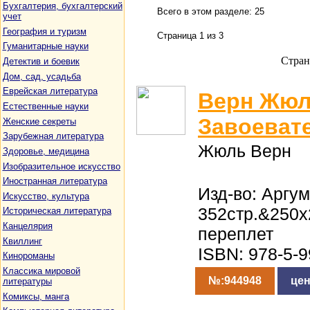
Бухгалтерия, бухгалтерский
Всего в этом разделе: 25
учет
География и туризм
Страница 1 из 3
Гуманитарные науки
Стран
Детектив и боевик
Дом, сад, усадьба
Еврейская литература
Верн Жюл
Естественные науки
Завоеват
Женские секреты
Зарубежная литература
Жюль Верн
Здоровье, медицина
Изобразительное искусство
Иностранная литература
Изд-во: Аргум
Искусство, культура
352стр.&250
Историческая литература
Канцелярия
переплет
Квиллинг
ISBN: 978-5-
Кинороманы
Классика мировой
№:944948
цен
литературы
Комиксы, манга