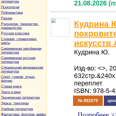
литература
21.08.2026 (
Психология
Публицистика
Разное
Кудрина 
Рукоделие, творчество,
домоводство
покровите
Русская классика
Словари, справочники,
искусств 
карты
Современная зарубежная
Кудрина Ю.
литература
Современная русская
литература
Изд-во: <>, 20
Специальная медицинская
литература
632стр.&240
Спорт, туризм, отдых,
фитнес
переплет
Старая книга
ISBN: 978-5-
Театр и кино
Техническая литература
№:882079
цен
Ужасы, триллеры
Учебная литература
Подробнее >
Фантастика, фэнтези, мифы