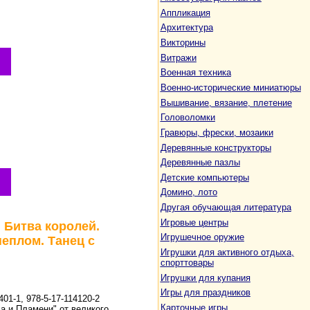
Аппликация
Архитектура
Викторины
Витражи
Военная техника
Военно-исторические миниатюры
Вышивание, вязание, плетение
Головоломки
Гравюры, фрески, мозаики
Деревянные конструкторы
Деревянные пазлы
Детские компьютеры
Домино, лото
Другая обучающая литература
Игровые центры
. Битва королей.
Игрушечное оружие
пеплом. Танец с
Игрушки для активного отдыха,
спорттовары
Игрушки для купания
Игры для праздников
401-1, 978-5-17-114120-2
Карточные игры
а и Пламени" от великого