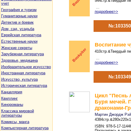
544стр.&Твердый пер
учет
...
География и туризм
подробнее>>
Гуманитарные науки
Детектив и боевик
№:103350
Дом, сад, усадьба
Еврейская литература
Естественные науки
Воспитание ч
Женские секреты
410стр.&Твердый пер
Зарубежная литература
...
Здоровье, медицина
подробнее>>
Изобразительное искусство
Иностранная литература
№:103349
Искусство, культура
Историческая литература
Канцелярия
Цикл "Песнь л
Квиллинг
Буря мечей. 
Кинороманы
драконами-Гр
Классика мировой
Мартин Джордж Рэй
литературы
4384стр.&280х220х1
Комиксы, манга
ISBN: 978-5-17-11446
Компьютерная литература
Погрузитесь в захв