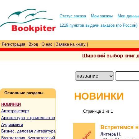
Статус заказа
Мои заказы
Мои данны
1219 пунктов выдачи заказов (по России)
Регистрация
|
Вход
|
О нас
|
Заявка на книгу
|
Широкий выбор книг для
Основные разделы
НОВИНКИ
НОВИНКИ
Автотранспорт
Страница 1 из 1
Архитектура, строительство
Аудиокниги
Встретимся н
Бизнес, деловая литература
Литтера Н.
Бухгалтерия, бухгалтерский