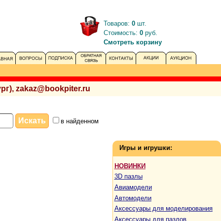
Товаров:
0
шт.
Стоимость:
0
руб.
Смотреть корзину
рг), zakaz@bookpiter.ru
в найденном
Игры и игрушки:
НОВИНКИ
3D пазлы
Авиамодели
Автомодели
Аксессуары для моделирования
Аксессуары для пазлов