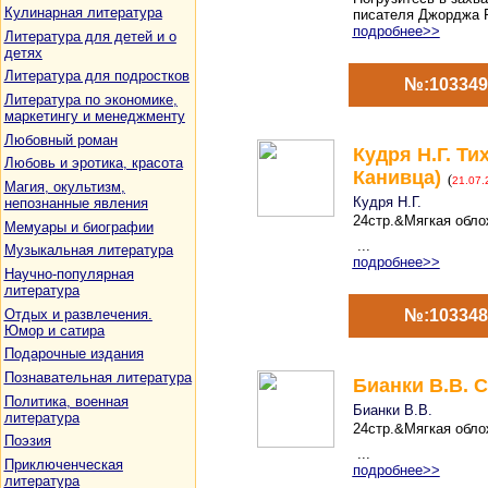
Кулинарная литература
писателя Джорджа Р.
подробнее>>
Литература для детей и о
детях
Литература для подростков
№:103349
Литература по экономике,
маркетингу и менеджменту
Любовный роман
Кудря Н.Г. Ти
Любовь и эротика, красота
Канивца)
(
21.07.
Магия, окультизм,
Кудря Н.Г.
непознанные явления
24стр.&Мягкая облож
Мемуары и биографии
...
Музыкальная литература
подробнее>>
Научно-популярная
литература
Отдых и развлечения.
№:103348
Юмор и сатира
Подарочные издания
Познавательная литература
Бианки В.В. 
Политика, военная
Бианки В.В.
литература
24стр.&Мягкая облож
Поэзия
...
Приключенческая
подробнее>>
литература