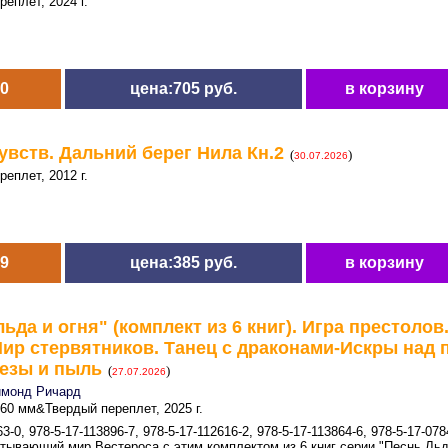
еплет, 2024 г.
0
цена:705 руб.
в корзину
увств. Дальний берег Нила Кн.2
(
)
30.07.2026
еплет, 2012 г.
9
цена:385 руб.
в корзину
ьда и огня" (комплект из 6 книг). Игра престолов
Пир стервятников. Танец с драконами-Искры над 
езы и пыль
(
)
27.07.2026
монд Ричард
60 мм&Твердый переплет, 2025 г.
3-0, 978-5-17-113896-7, 978-5-17-112616-2, 978-5-17-113864-6, 978-5-17-078
атывающий мир Вестероса с этим комплектом из 6 книг серии "Песнь Льд