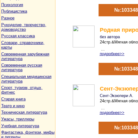
Психология
№:103348
Публицистика
Разное
Рукоделие, творчество,
Родная природ
домоводство
Русская классика
без автора
24стр.&Мягкая облож
Словари, справочники,
карты
...
подробнее>>
Современная зарубежная
литература
Современная русская
№:103348
литература
Специальная медицинская
литература
Спорт, туризм, отдых,
Сент-Экзюпер
фитнес
Сент-Экзюпери А.
Старая книга
24стр.&Мягкая облож
Театр и кино
...
Техническая литература
подробнее>>
Ужасы, триллеры
Учебная литература
№:103348
Фантастика, фэнтези, мифы
и легенды