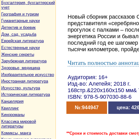
Бухгалтерия, бухгалтерский
учет
География и туризм
Новый сборник рассказов 
Гуманитарные науки
представителя «серебряно
Детектив и боевик
прогулок с палками – посл
Дом, сад, усадьба
энергетика России и бывал
Еврейская литература
последний год ее шагомер
Естественные науки
тысячи километров, пройде
Женские секреты
Зарубежная литература
Читать полностью аннота
Здоровье, медицина
Изобразительное искусство
Аудитория: 16+
Иностранная литература
Изд-во: Алетейя; 2018 г.
Искусство, культура
168стр.&220x160x150 мм&
Историческая литература
ISBN: 978-5-907030-88-6
Канцелярия
№:944947
цена: 426
Квиллинг
Кинороманы
Классика мировой
литературы
Комиксы, манга
**Сроки и стоимость доставки смот