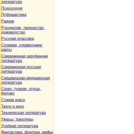
литература
Психология
Публицистика
Разное
Рукоделие, творчество,
домоводство
Русская классика
Словари, справочники,
карты
Современная зарубежная
литература
Современная русская
литература
Специальная медицинская
литература
Спорт, туризм, отдых,
фитнес
Старая книга
Театр и кино
Техническая литература
Ужасы, триллеры
Учебная литература
Фантастика, фэнтези, мифы