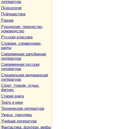
литература
Психология
Публицистика
Разное
Рукоделие, творчество,
домоводство
Русская классика
Словари, справочники,
карты
Современная зарубежная
литература
Современная русская
литература
Специальная медицинская
литература
Спорт, туризм, отдых,
фитнес
Старая книга
Театр и кино
Техническая литература
Ужасы, триллеры
Учебная литература
Фантастика, фэнтези, мифы