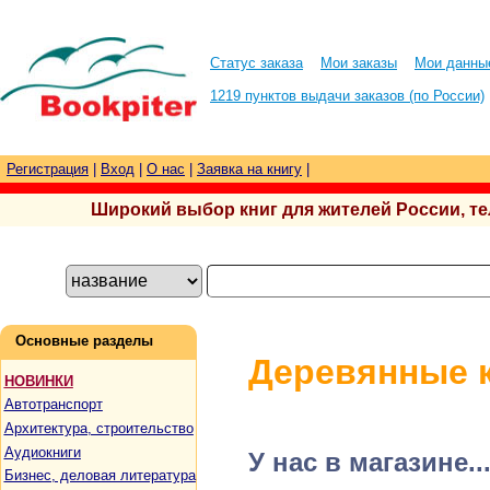
Статус заказа
Мои заказы
Мои данны
1219 пунктов выдачи заказов (по России)
Регистрация
|
Вход
|
О нас
|
Заявка на книгу
|
Широкий выбор книг для жителей России, тел.
Основные разделы
Деревянные 
НОВИНКИ
Автотранспорт
Архитектура, строительство
Аудиокниги
У нас в магазине..
Бизнес, деловая литература